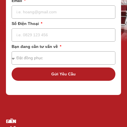
Email
Số Điện Thoại
Bạn đang cần tư vấn về
Gửi Yêu Cầu
GIỚI
SẢN
LIÊN