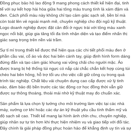
Đồng phục bảo hộ lao động 9 mang phong cách thiết kế hiện đại, tinh
tế với sự kết hợp hài hòa giữa hai tông màu trung tính là xám đậm và
đen. Cách phối màu này không chỉ tạo cảm giác sạch sẽ, bền bỉ mà
còn toát lên vẻ ngoài mạnh mẽ, chuyên nghiệp cho đội ngũ kỹ thuật.
Logo doanh nghiệp được đặt cân đối ở ngực trái với tông màu xanh
ngọc nổi bật, giúp gia tăng tối đa tính nhận diện và tạo điểm nhấn thị
giác sang trọng trên nền vải trầm.
Sự tỉ mỉ trong thiết kế được thể hiện qua các chi tiết phối màu đen ở
phần cầu vai, cổ áo và dọc hai bên cánh tay, giúp định hình form dáng
đứng đắn và tạo cảm giác khung vai vững chãi cho người mặc. Áo
được trang bị hệ thống túi ngực có nắp cài chắc chắn kết hợp cùng túi
chéo hai bên hông, hỗ trợ tối ưu cho việc cất giữ công cụ trong quá
trình tác nghiệp. Chất liệu vải chuyên dụng cao cấp được xử lý tinh
xảo, đảm bảo độ bền trước các tác động cơ học đồng thời vẫn giữ
được sự thông thoáng, thoải mái nhờ kỹ thuật may đo chuẩn xác.
Sản phẩm là lựa chọn lý tưởng cho môi trường làm việc tại các nhà
máy, xưởng cơ khí hoặc các dự án kỹ thuật yêu cầu tính thẩm mỹ và
độ sạch sẽ cao. Thiết kế mang lại hình ảnh chỉn chu, chuyên nghiệp,
giúp nhân sự tự tin hơn khi thực hiện nhiệm vụ và giao tiếp với đối tác.
Đây chính là giải pháp đồng phục hoàn hảo để khẳng định uy tín và sự