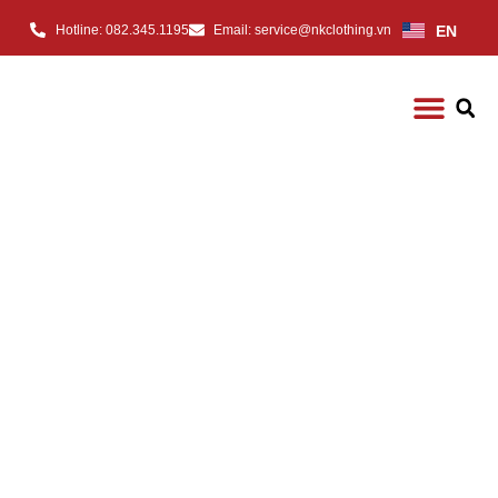
EN
Hotline: 082.345.1195
Email: service@nkclothing.vn