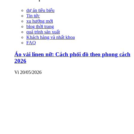
dự án tiêu biểu
Tin tức
xu hướng mới
blog thời trang
quá trình sản xuất
Khách hàng và nhất khoa
FAQ
Áo vải linen nữ: Cách phối đồ theo phong cách
2026
Vi
20/05/2026