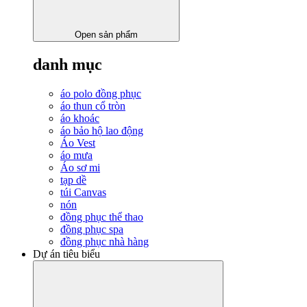
Open sản phẩm
danh mục
áo polo đồng phục
áo thun cổ tròn
áo khoác
áo bảo hộ lao động
Áo Vest
áo mưa
Áo sơ mi
tạp dề
túi Canvas
nón
đồng phục thể thao
đồng phục spa
đồng phục nhà hàng
Dự án tiêu biểu