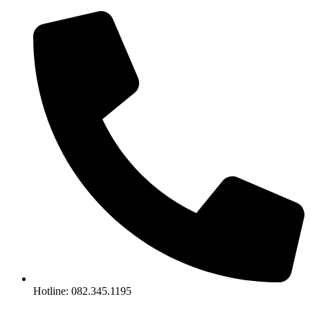
Chuyển
đến
nội
dung
Hotline: 082.345.1195