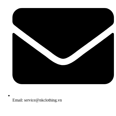
Email: service@nkclothing.vn