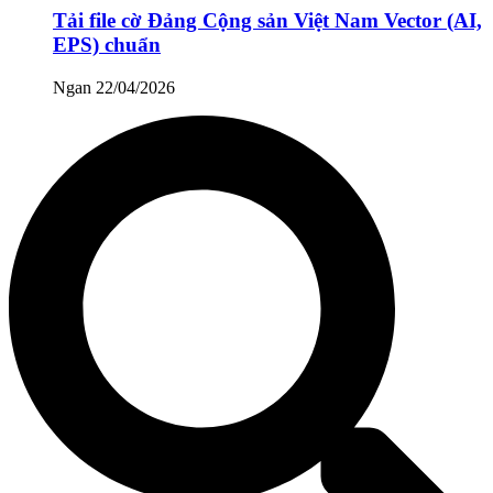
Tải file cờ Đảng Cộng sản Việt Nam Vector (AI,
EPS) chuẩn
Ngan
22/04/2026