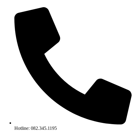
Chuyển
đến
nội
dung
Hotline: 082.345.1195