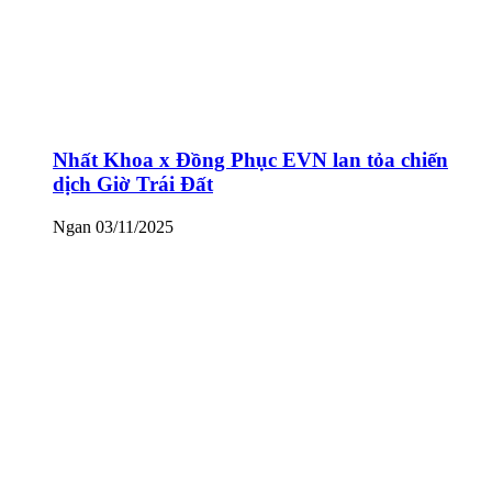
Nhất Khoa x Đồng Phục EVN lan tỏa chiến
dịch Giờ Trái Đất
Ngan
03/11/2025