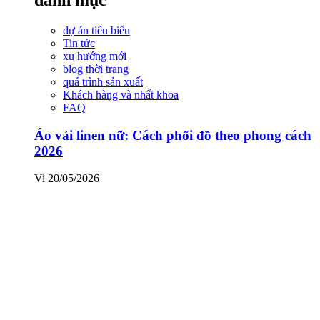
dự án tiêu biểu
Tin tức
xu hướng mới
blog thời trang
quá trình sản xuất
Khách hàng và nhất khoa
FAQ
Áo vải linen nữ: Cách phối đồ theo phong cách
2026
Vi
20/05/2026