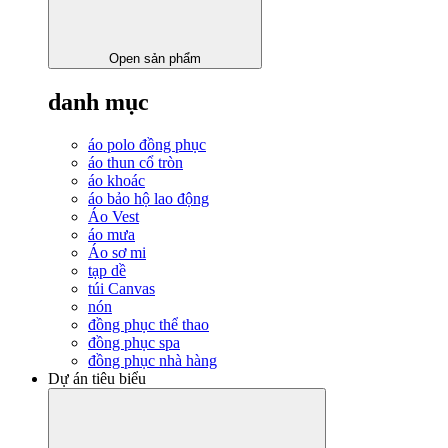
Open sản phẩm
danh mục
áo polo đồng phục
áo thun cổ tròn
áo khoác
áo bảo hộ lao động
Áo Vest
áo mưa
Áo sơ mi
tạp dề
túi Canvas
nón
đồng phục thể thao
đồng phục spa
đồng phục nhà hàng
Dự án tiêu biểu