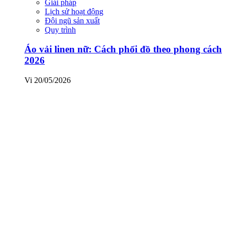
Giải pháp
Lịch sử hoạt động
Đội ngũ sản xuất
Quy trình
Áo vải linen nữ: Cách phối đồ theo phong cách
2026
Vi
20/05/2026