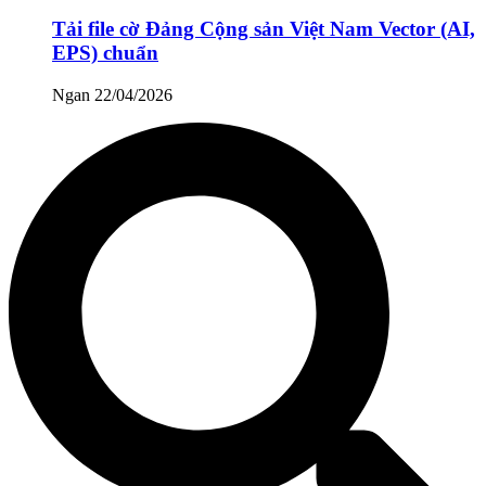
Tải file cờ Đảng Cộng sản Việt Nam Vector (AI,
EPS) chuẩn
Ngan
22/04/2026