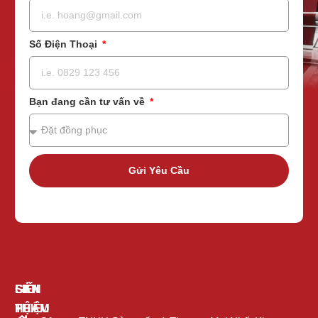
Số Điện Thoại
Bạn đang cần tư vấn về
Gửi Yêu Cầu
GIỚI
SẢN
LIÊN
THIỆU
PHẨM
HỆ