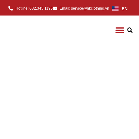
EN
Hotline: 082.345.1195
Email: service@nkclothing.vn