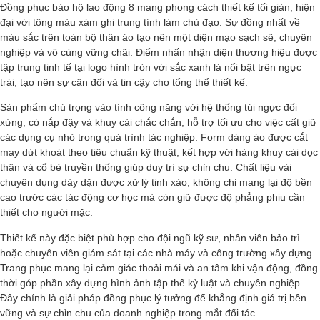
Đồng phục bảo hộ lao động 8 mang phong cách thiết kế tối giản, hiện
đại với tông màu xám ghi trung tính làm chủ đạo. Sự đồng nhất về
màu sắc trên toàn bộ thân áo tạo nên một diện mạo sạch sẽ, chuyên
nghiệp và vô cùng vững chãi. Điểm nhấn nhận diện thương hiệu được
tập trung tinh tế tại logo hình tròn với sắc xanh lá nổi bật trên ngực
trái, tạo nên sự cân đối và tin cậy cho tổng thể thiết kế.
Sản phẩm chú trọng vào tính công năng với hệ thống túi ngực đối
xứng, có nắp đậy và khuy cài chắc chắn, hỗ trợ tối ưu cho việc cất giữ
các dụng cụ nhỏ trong quá trình tác nghiệp. Form dáng áo được cắt
may dứt khoát theo tiêu chuẩn kỹ thuật, kết hợp với hàng khuy cài dọc
thân và cổ bẻ truyền thống giúp duy trì sự chỉn chu. Chất liệu vải
chuyên dụng dày dặn được xử lý tinh xảo, không chỉ mang lại độ bền
cao trước các tác động cơ học mà còn giữ được độ phẳng phiu cần
thiết cho người mặc.
Thiết kế này đặc biệt phù hợp cho đội ngũ kỹ sư, nhân viên bảo trì
hoặc chuyên viên giám sát tại các nhà máy và công trường xây dựng.
Trang phục mang lại cảm giác thoải mái và an tâm khi vận động, đồng
thời góp phần xây dựng hình ảnh tập thể kỷ luật và chuyên nghiệp.
Đây chính là giải pháp đồng phục lý tưởng để khẳng định giá trị bền
vững và sự chỉn chu của doanh nghiệp trong mắt đối tác.