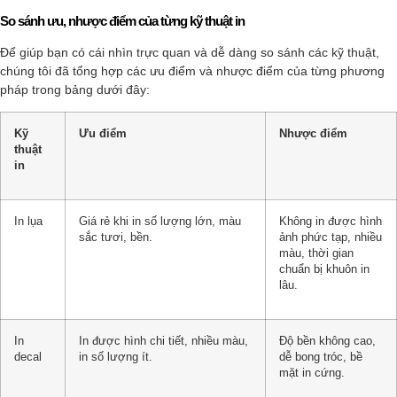
So sánh ưu, nhược điểm của từng kỹ thuật in
Để giúp bạn có cái nhìn trực quan và dễ dàng so sánh các kỹ thuật,
chúng tôi đã tổng hợp các ưu điểm và nhược điểm của từng phương
pháp trong bảng dưới đây:
Kỹ
Ưu điểm
Nhược điểm
thuật
in
In lụa
Giá rẻ khi in số lượng lớn, màu
Không in được hình
sắc tươi, bền.
ảnh phức tạp, nhiều
màu, thời gian
chuẩn bị khuôn in
lâu.
In
In được hình chi tiết, nhiều màu,
Độ bền không cao,
decal
in số lượng ít.
dễ bong tróc, bề
mặt in cứng.