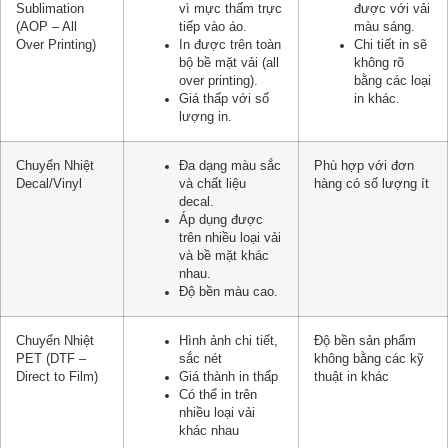
Sublimation
vì mực thấm trực
được với vải
(AOP – All
tiếp vào áo.
màu sáng.
Over Printing)
In được trên toàn
Chi tiết in sẽ
bộ bề mặt vải (all
không rõ
over printing).
bằng các loại
Giá thấp với số
in khác.
lượng in.
Chuyển Nhiệt
Đa dạng màu sắc
Phù hợp với đơn
Decal/Vinyl
và chất liệu
hàng có số lượng ít
decal.
Áp dụng được
trên nhiều loại vải
và bề mặt khác
nhau.
Độ bền màu cao.
Chuyển Nhiệt
Hình ảnh chi tiết,
Độ bền sản phẩm
PET (DTF –
sắc nét
không bằng các kỹ
Direct to Film)
Giá thành in thấp
thuật in khác
Có thể in trên
nhiều loại vải
khác nhau