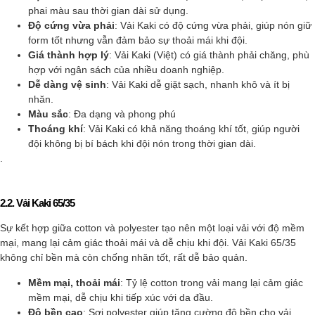
phai màu sau thời gian dài sử dụng.
Độ cứng vừa phải
: Vải Kaki có độ cứng vừa phải, giúp nón giữ
form tốt nhưng vẫn đảm bảo sự thoải mái khi đội.
Giá thành hợp lý
: Vải Kaki (Việt) có giá thành phải chăng, phù
hợp với ngân sách của nhiều doanh nghiệp.
Dễ dàng vệ sinh
: Vải Kaki dễ giặt sạch, nhanh khô và ít bị
nhăn.
Màu sắc
: Đa dạng và phong phú
Thoáng khí
: Vải Kaki có khả năng thoáng khí tốt, giúp người
đội không bị bí bách khi đội nón trong thời gian dài.
.
2.2. Vải Kaki 65/35
Sự kết hợp giữa cotton và polyester tạo nên một loại vải với độ mềm
mại, mang lại cảm giác thoải mái và dễ chịu khi đội. Vải Kaki 65/35
không chỉ bền mà còn chống nhăn tốt, rất dễ bảo quản.
Mềm mại, thoải mái
: Tỷ lệ cotton trong vải mang lại cảm giác
mềm mại, dễ chịu khi tiếp xúc với da đầu.
Độ bền cao
: Sợi polyester giúp tăng cường độ bền cho vải,