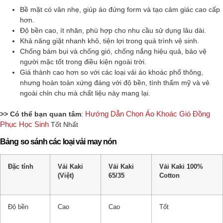
Bề mặt có vân nhẹ, giúp áo đứng form và tạo cảm giác cao cấp
hơn.
Độ bền cao, ít nhăn, phù hợp cho nhu cầu sử dụng lâu dài.
Khả năng giặt nhanh khô, tiện lợi trong quá trình vệ sinh.
Chống bám bụi và chống gió, chống nắng hiệu quả, bảo vệ
người mặc tốt trong điều kiện ngoài trời.
Giá thành cao hơn so với các loại vải áo khoác phổ thông,
nhưng hoàn toàn xứng đáng với độ bền, tính thẩm mỹ và vẻ
ngoài chỉn chu mà chất liệu này mang lại.
Hướng Dẫn Chọn Áo Khoác Gió Đồng
>> Có thể bạn quan tâm
:
Phục Học Sinh
Tốt Nhất
Bảng so sánh các loại vải may nón
Đặc tính
Vải Kaki
Vải Kaki
Vải Kaki 100%
(Việt)
65/35
Cotton
Độ bền
Cao
Cao
Tốt