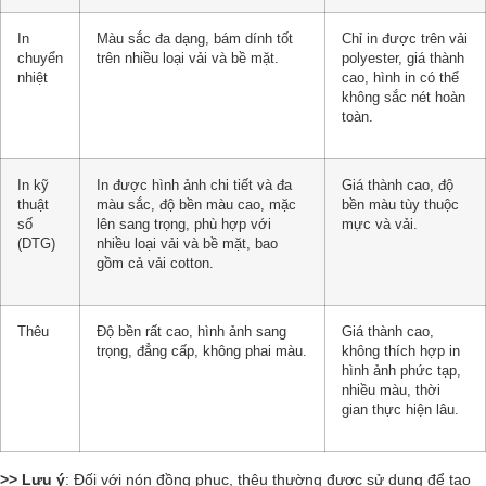
In
Màu sắc đa dạng, bám dính tốt
Chỉ in được trên vải
chuyển
trên nhiều loại vải và bề mặt.
polyester, giá thành
nhiệt
cao, hình in có thể
không sắc nét hoàn
toàn.
In kỹ
In được hình ảnh chi tiết và đa
Giá thành cao, độ
thuật
màu sắc, độ bền màu cao, mặc
bền màu tùy thuộc
số
lên sang trọng, phù hợp với
mực và vải.
(DTG)
nhiều loại vải và bề mặt, bao
gồm cả vải cotton.
Thêu
Độ bền rất cao, hình ảnh sang
Giá thành cao,
trọng, đẳng cấp, không phai màu.
không thích hợp in
hình ảnh phức tạp,
nhiều màu, thời
gian thực hiện lâu.
>> Lưu ý
: Đối với nón đồng phục, thêu thường được sử dụng để tạo