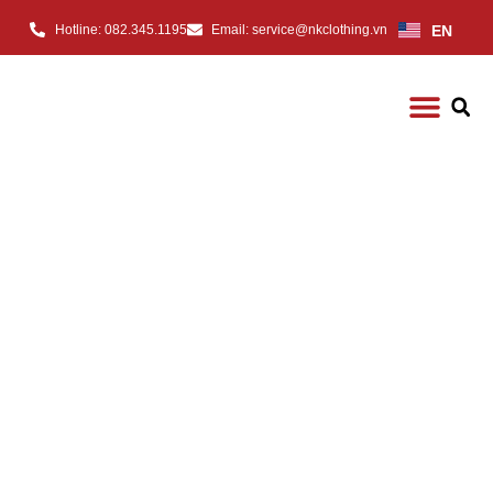
EN
Hotline: 082.345.1195
Email: service@nkclothing.vn