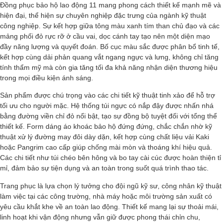
Đồng phục bảo hộ lao động 11 mang phong cách thiết kế mạnh mẽ và
hiện đại, thể hiện sự chuyên nghiệp đặc trưng của ngành kỹ thuật
công nghiệp. Sự kết hợp giữa tông màu xanh tím than chủ đạo và các
mảng phối đỏ rực rỡ ở cầu vai, dọc cánh tay tạo nên một diện mạo
đầy năng lượng và quyết đoán. Bố cục màu sắc được phân bổ tinh tế,
kết hợp cùng dải phản quang vắt ngang ngực và lưng, không chỉ tăng
tính thẩm mỹ mà còn gia tăng tối đa khả năng nhận diện thương hiệu
trong mọi điều kiện ánh sáng.
Sản phẩm được chú trọng vào các chi tiết kỹ thuật tinh xảo để hỗ trợ
tối ưu cho người mặc. Hệ thống túi ngực có nắp đậy được nhấn nhá
bằng đường viền chỉ đỏ nổi bật, tạo sự đồng bộ tuyệt đối với tổng thể
thiết kế. Form dáng áo khoác bảo hộ đứng đứng, chắc chắn nhờ kỹ
thuật xử lý đường may đôi dày dặn, kết hợp cùng chất liệu vải Kaki
hoặc Pangrim cao cấp giúp chống mài mòn và thoáng khí hiệu quả.
Các chi tiết như túi chéo bên hông và bo tay cài cúc được hoàn thiện tỉ
mỉ, đảm bảo sự tiện dụng và an toàn trong suốt quá trình thao tác.
Trang phục là lựa chọn lý tưởng cho đội ngũ kỹ sư, công nhân kỹ thuật
làm việc tại các công trường, nhà máy hoặc môi trường sản xuất có
yêu cầu khắt khe về an toàn lao động. Thiết kế mang lại sự thoải mái,
linh hoạt khi vận động nhưng vẫn giữ được phong thái chỉn chu,