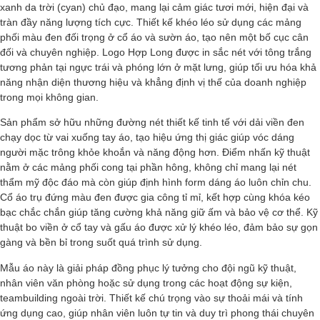
xanh da trời (cyan) chủ đạo, mang lại cảm giác tươi mới, hiện đại và
tràn đầy năng lượng tích cực. Thiết kế khéo léo sử dụng các mảng
phối màu đen đối trọng ở cổ áo và sườn áo, tạo nên một bố cục cân
đối và chuyên nghiệp. Logo Hợp Long được in sắc nét với tông trắng
tương phản tại ngực trái và phóng lớn ở mặt lưng, giúp tối ưu hóa khả
năng nhận diện thương hiệu và khẳng định vị thế của doanh nghiệp
trong mọi không gian.
Sản phẩm sở hữu những đường nét thiết kế tinh tế với dải viền đen
chạy dọc từ vai xuống tay áo, tạo hiệu ứng thị giác giúp vóc dáng
người mặc trông khỏe khoắn và năng động hơn. Điểm nhấn kỹ thuật
nằm ở các mảng phối cong tại phần hông, không chỉ mang lại nét
thẩm mỹ độc đáo mà còn giúp định hình form dáng áo luôn chỉn chu.
Cổ áo trụ đứng màu đen được gia công tỉ mỉ, kết hợp cùng khóa kéo
bạc chắc chắn giúp tăng cường khả năng giữ ấm và bảo vệ cơ thể. Kỹ
thuật bo viền ở cổ tay và gấu áo được xử lý khéo léo, đảm bảo sự gọn
gàng và bền bỉ trong suốt quá trình sử dụng.
Mẫu áo này là giải pháp đồng phục lý tưởng cho đội ngũ kỹ thuật,
nhân viên văn phòng hoặc sử dụng trong các hoạt động sự kiện,
teambuilding ngoài trời. Thiết kế chú trọng vào sự thoải mái và tính
ứng dụng cao, giúp nhân viên luôn tự tin và duy trì phong thái chuyên