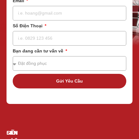
Email
Số Điện Thoại
Bạn đang cần tư vấn về
Gửi Yêu Cầu
GIỚI
SẢN
LIÊN