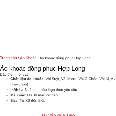
Trang chủ
Áo Khoác
/
/ Áo khoác đồng phục Hợp Long
Áo khoác đồng phục Hợp Long
Đặc điểm nổi bật
Chất liệu áo khoác
: Vải Suýt, Vải Micro, Vải Ô Chéo, Vải Nỉ, v.v
(Tùy chọn)
In/thêu
: Nhận in, thêu logo theo yêu cầu
Màu sắc
: Đủ 30 màu cơ bản
Size
: Từ XS đến 5XL
Tư vấn qua zalo