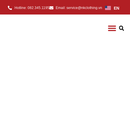
EN
Hotline: 082.345.1195
Email: service@nkclothing.vn