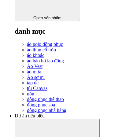
Open sản phẩm
danh mục
áo polo đồng phục
áo thun cổ tròn
áo khoác
áo bảo hộ lao động
Áo Vest
áo mưa
Áo sơ mi
tạp dề
túi Canvas
nón
đồng phục thể thao
đồng phục spa
đồng phục nhà hàng
Dự án tiêu biểu