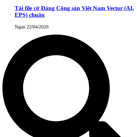
Tải file cờ Đảng Cộng sản Việt Nam Vector (AI,
EPS) chuẩn
Ngan
22/04/2026