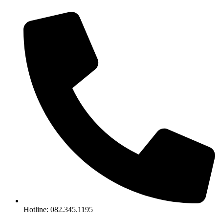
Chuyển
đến
nội
dung
Hotline: 082.345.1195