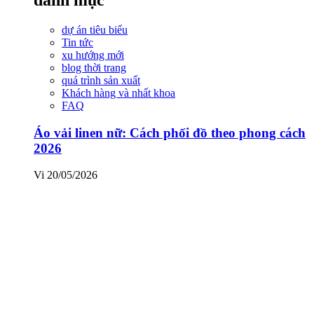
dự án tiêu biểu
Tin tức
xu hướng mới
blog thời trang
quá trình sản xuất
Khách hàng và nhất khoa
FAQ
Áo vải linen nữ: Cách phối đồ theo phong cách
2026
Vi
20/05/2026