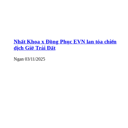
Nhất Khoa x Đồng Phục EVN lan tỏa chiến
dịch Giờ Trái Đất
Ngan
03/11/2025