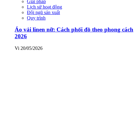
Giải pháp
Lịch sử hoạt động
Đội ngũ sản xuất
Quy trình
Áo vải linen nữ: Cách phối đồ theo phong cách
2026
Vi
20/05/2026