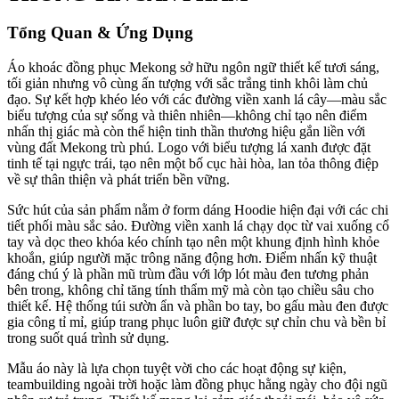
Tổng Quan & Ứng Dụng
Áo khoác đồng phục Mekong sở hữu ngôn ngữ thiết kế tươi sáng,
tối giản nhưng vô cùng ấn tượng với sắc trắng tinh khôi làm chủ
đạo. Sự kết hợp khéo léo với các đường viền xanh lá cây—màu sắc
biểu tượng của sự sống và thiên nhiên—không chỉ tạo nên điểm
nhấn thị giác mà còn thể hiện tinh thần thương hiệu gắn liền với
vùng đất Mekong trù phú. Logo với biểu tượng lá xanh được đặt
tinh tế tại ngực trái, tạo nên một bố cục hài hòa, lan tỏa thông điệp
về sự thân thiện và phát triển bền vững.
Sức hút của sản phẩm nằm ở form dáng Hoodie hiện đại với các chi
tiết phối màu sắc sảo. Đường viền xanh lá chạy dọc từ vai xuống cổ
tay và dọc theo khóa kéo chính tạo nên một khung định hình khỏe
khoắn, giúp người mặc trông năng động hơn. Điểm nhấn kỹ thuật
đáng chú ý là phần mũ trùm đầu với lớp lót màu đen tương phản
bên trong, không chỉ tăng tính thẩm mỹ mà còn tạo chiều sâu cho
thiết kế. Hệ thống túi sườn ẩn và phần bo tay, bo gấu màu đen được
gia công tỉ mỉ, giúp trang phục luôn giữ được sự chỉn chu và bền bỉ
trong suốt quá trình sử dụng.
Mẫu áo này là lựa chọn tuyệt vời cho các hoạt động sự kiện,
teambuilding ngoài trời hoặc làm đồng phục hằng ngày cho đội ngũ