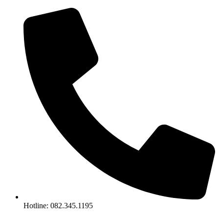
Chuyển
đến
nội
dung
Hotline: 082.345.1195