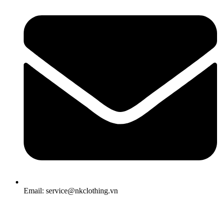
Email: service@nkclothing.vn