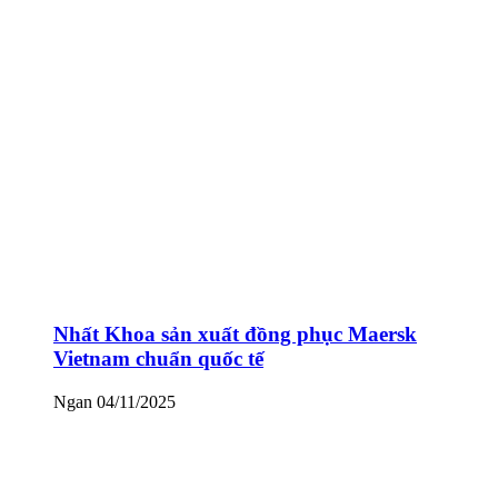
Nhất Khoa sản xuất đồng phục Maersk
Vietnam chuẩn quốc tế
Ngan
04/11/2025