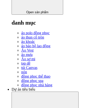
Open sản phẩm
danh mục
áo polo đồng phục
áo thun cổ tròn
áo khoác
áo bảo hộ lao động
Áo Vest
áo mưa
Áo sơ mi
tạp dề
túi Canvas
nón
đồng phục thể thao
đồng phục spa
đồng phục nhà hàng
Dự án tiêu biểu