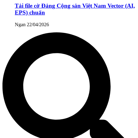
Tải file cờ Đảng Cộng sản Việt Nam Vector (AI,
EPS) chuẩn
Ngan
22/04/2026