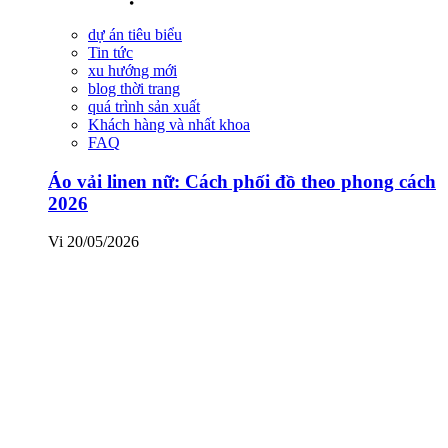
dự án tiêu biểu
Tin tức
xu hướng mới
blog thời trang
quá trình sản xuất
Khách hàng và nhất khoa
FAQ
Áo vải linen nữ: Cách phối đồ theo phong cách
2026
Vi
20/05/2026