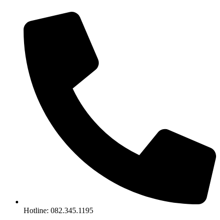
Chuyển
đến
nội
dung
Hotline: 082.345.1195