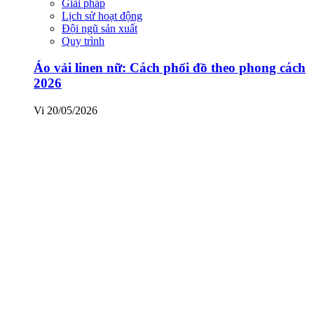
Giải pháp
Lịch sử hoạt động
Đội ngũ sản xuất
Quy trình
Áo vải linen nữ: Cách phối đồ theo phong cách
2026
Vi
20/05/2026