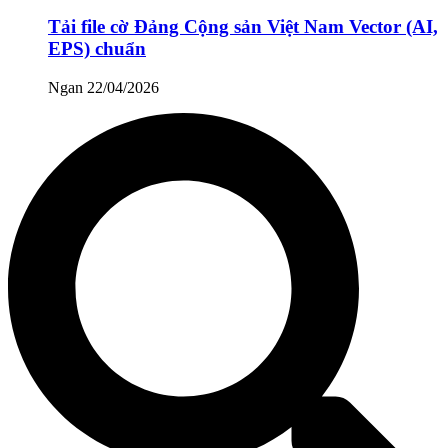
Tải file cờ Đảng Cộng sản Việt Nam Vector (AI,
EPS) chuẩn
Ngan
22/04/2026