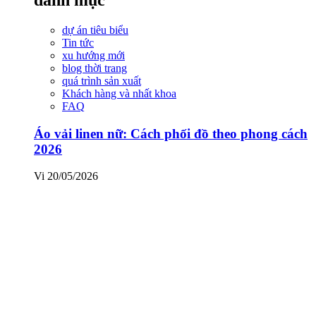
dự án tiêu biểu
Tin tức
xu hướng mới
blog thời trang
quá trình sản xuất
Khách hàng và nhất khoa
FAQ
Áo vải linen nữ: Cách phối đồ theo phong cách
2026
Vi
20/05/2026