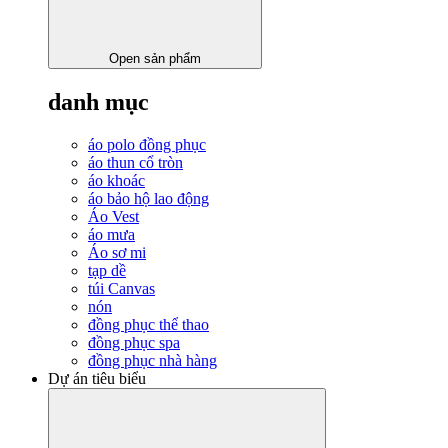
Open sản phẩm
danh mục
áo polo đồng phục
áo thun cổ tròn
áo khoác
áo bảo hộ lao động
Áo Vest
áo mưa
Áo sơ mi
tạp dề
túi Canvas
nón
đồng phục thể thao
đồng phục spa
đồng phục nhà hàng
Dự án tiêu biểu