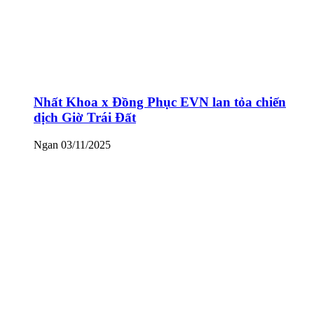
Nhất Khoa x Đồng Phục EVN lan tỏa chiến
dịch Giờ Trái Đất
Ngan
03/11/2025