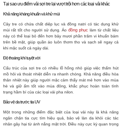
Tại sao ưu điểm vải sợi tre lại vượt trội hơn các loại vải khác
Khả năng kháng khuẩn và khử mùi
Cây tre có chứa chất diệp lục và đồng natri có tác dụng khử
đồng phục
mùi rất tốt cho người sử dụng. Áo
làm từ chất liệu
này có thể loại bỏ đến hơn bảy mươi phần trăm vi khuẩn bám
trên bề mặt, giúp quần áo luôn thơm tho và sạch sẽ ngay cả
khi mặc suốt cả ngày dài.
Độ thoáng khí tuyệt vời
Cấu trúc của sợi tre có nhiều lỗ hổng nhỏ giúp việc thấm hút
mồ hôi và thoát nhiệt diễn ra nhanh chóng. Khả năng điều hòa
thân nhiệt này giúp người mặc cảm thấy mát mẻ hơn vào mùa
hè và giữ ấm tốt vào mùa đông, khắc phục hoàn toàn tình
trạng hầm bí của các loại vải pha nilon.
Bảo vệ da trước tia UV
Một trong những điểm đặc biệt của loại vải này là khả năng
ngăn chặn tia cực tím hiệu quả, bảo vệ làn da khỏi các tác
nhân gây hại từ ánh nắng mặt trời. Điều này cực kỳ quan trọng