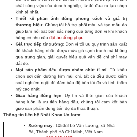
chất công việc của doanh nghiệp, từ đó đưa ra lựa chọn
kinh tế nhất.
Thiết kế phản ánh đúng phong cách và giá trị
thương hiệu
: Chúng tôi hỗ trợ phối màu và tạo mẫu áo
giúp làm nổi bật bản sắc riêng của từng đơn vị khi khách
đặt áo đồng phục
hàng có nhu cầu
.
Giá trực tiếp từ xưởng
: Đơn vị tối ưu quy trình sản xuất
để khách hàng nhận được mức giá cạnh tranh mà không
qua trung gian, giải quyết hiệu quả vấn đề chi phí may
đắt đỏ.
Mọi sản phẩm đều được chăm chút tỉ mỉ
: Từ khâu
chọn sợi đến đường kim mũi chỉ, tất cả đều được kiểm
soát nghiêm ngặt để đảm bảo độ bền tối đa và tính thẩm
mỹ cao nhất.
Giao hàng đúng hẹn
: Uy tín và thời gian của khách
hàng luôn là ưu tiên hàng đầu, chúng tôi cam kết bàn
giao sản phẩm đúng tiến độ đã thỏa thuận.
Thông tin liên hệ Nhất Khoa Uniform
:
Xưởng may
: 1053/3 Lê Văn Lương, xã Nhà
Bè, Thành phố Hồ Chí Minh, Việt Nam