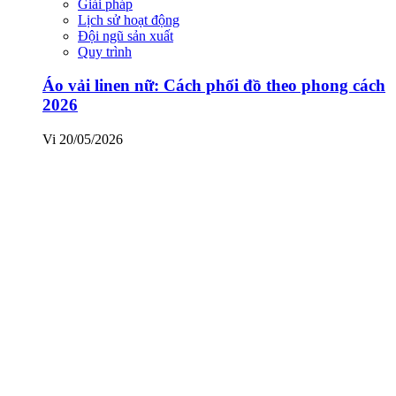
Giải pháp
Lịch sử hoạt động
Đội ngũ sản xuất
Quy trình
Áo vải linen nữ: Cách phối đồ theo phong cách
2026
Vi
20/05/2026