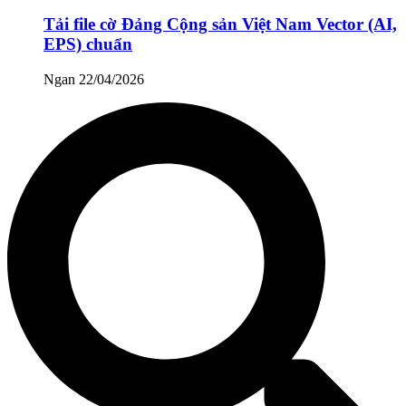
Tải file cờ Đảng Cộng sản Việt Nam Vector (AI,
EPS) chuẩn
Ngan
22/04/2026