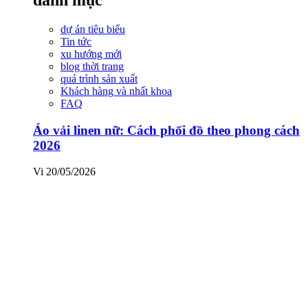
dự án tiêu biểu
Tin tức
xu hướng mới
blog thời trang
quá trình sản xuất
Khách hàng và nhất khoa
FAQ
Áo vải linen nữ: Cách phối đồ theo phong cách
2026
Vi
20/05/2026