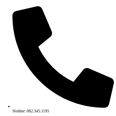
Chuyển
đến
nội
dung
Hotline: 082.345.1195