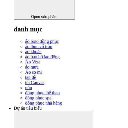
Open sản phẩm
danh mục
áo polo đồng phục
áo thun cổ tròn
áo khoác
áo bảo hộ lao động
Áo Vest
áo mưa
Áo sơ mi
tạp dề
túi Canvas
nón
đồng phục thể thao
đồng phục spa
đồng phục nhà hàng
Dự án tiêu biểu