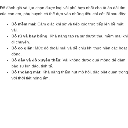
Để đánh giá và lựa chọn được loại vải phù hợp nhất cho tà áo dài tím
của con em, phụ huynh có thể dựa vào những tiêu chí cốt lõi sau đây:
Độ mềm mại
: Cảm giác khi sờ và tiếp xúc trực tiếp lên bề mặt
vải.
Độ rũ và bay bổng
: Khả năng tạo ra sự thướt tha, mềm mại khi
di chuyển.
Độ co giãn
: Mức độ thoải mái và dễ chịu khi thực hiện các hoạt
động.
Độ dày và độ xuyên thấu
: Vải không được quá mỏng để đảm
bảo sự kín đáo, tinh tế.
Độ thoáng mát
: Khả năng thấm hút mồ hôi, đặc biệt quan trọng
với thời tiết nóng ẩm.