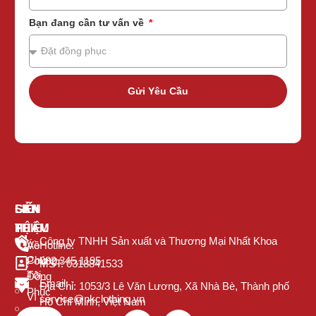
Bạn đang cần tư vấn về
Gửi Yêu Cầu
GIỚI
SẢN
LIÊN
THIỆU
PHẨM
HỆ
Công ty TNHH Sản xuất và Thương Mại Nhất Khoa
Về
Áo
Hotline:
Chúng
Polo
082.345.1195
MST: 0318841533
Tôi
Đồng
Email:
Địa Chỉ: 1053/3 Lê Văn Lương, Xã Nhà Bè, Thành phố
Phục
Vì
service@nkclothing.vn
Hồ Chí Minh, Việt Nam
Sao
Áo