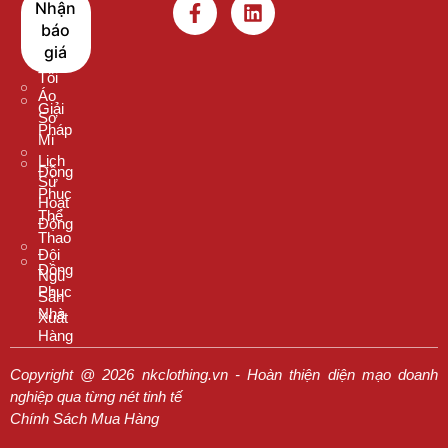
Nhận
Nên
Thun
báo
Chọn
Cổ
giá
Chúng
Tròn
Tôi
Áo
Giải
Sơ
Pháp
Mi
Lịch
Đồng
Sử
Phục
Hoạt
Thể
Động
Thao
Đội
Đồng
Ngũ
Phục
Sản
Nhà
Xuất
Hàng
Copyright @ 2026 nkclothing.vn - Hoàn thiện diện mạo doanh
nghiệp qua từng nét tinh tế
Chính Sách Mua Hàng