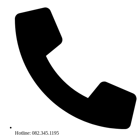
Chuyển
đến
nội
dung
Hotline: 082.345.1195