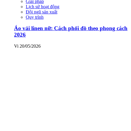
Giải pháp
Lịch sử hoạt động
Đội ngũ sản xuất
Quy trình
Áo vải linen nữ: Cách phối đồ theo phong cách
2026
Vi
20/05/2026