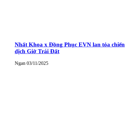
Nhất Khoa x Đồng Phục EVN lan tỏa chiến
dịch Giờ Trái Đất
Ngan
03/11/2025