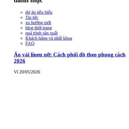
dự án tiêu biểu
Tin tức
xu hướng mới
blog thời trang
quá trình sản xuất
Khách hàng và nhất khoa
FAQ
Áo vải linen nữ: Cách phối đồ theo phong cách
2026
Vi
20/05/2026