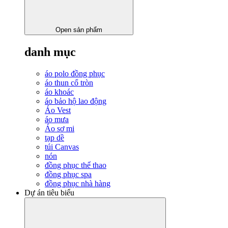
Open sản phẩm
danh mục
áo polo đồng phục
áo thun cổ tròn
áo khoác
áo bảo hộ lao động
Áo Vest
áo mưa
Áo sơ mi
tạp dề
túi Canvas
nón
đồng phục thể thao
đồng phục spa
đồng phục nhà hàng
Dự án tiêu biểu