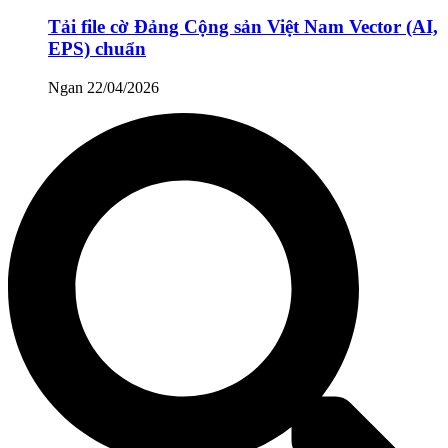
Tải file cờ Đảng Cộng sản Việt Nam Vector (AI,
EPS) chuẩn
Ngan
22/04/2026