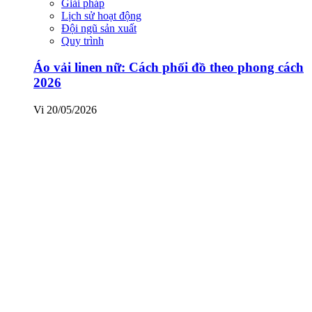
Giải pháp
Lịch sử hoạt động
Đội ngũ sản xuất
Quy trình
Áo vải linen nữ: Cách phối đồ theo phong cách
2026
Vi
20/05/2026