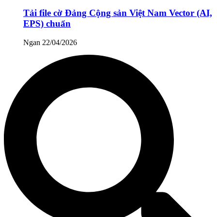
Tải file cờ Đảng Cộng sản Việt Nam Vector (AI,
EPS) chuẩn
Ngan
22/04/2026