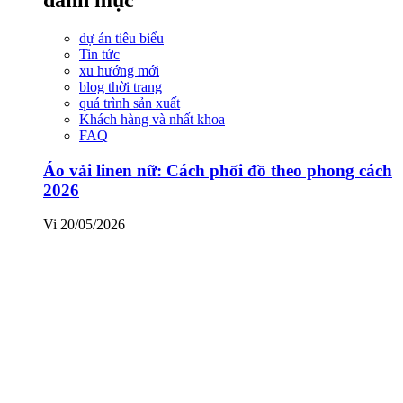
dự án tiêu biểu
Tin tức
xu hướng mới
blog thời trang
quá trình sản xuất
Khách hàng và nhất khoa
FAQ
Áo vải linen nữ: Cách phối đồ theo phong cách
2026
Vi
20/05/2026