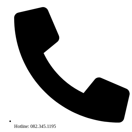
Chuyển
đến
nội
dung
Hotline: 082.345.1195