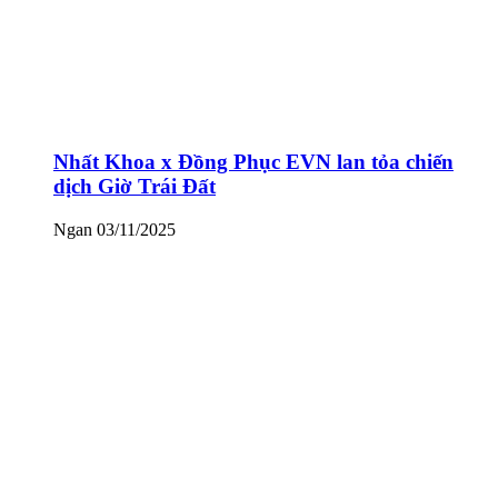
Nhất Khoa x Đồng Phục EVN lan tỏa chiến
dịch Giờ Trái Đất
Ngan
03/11/2025