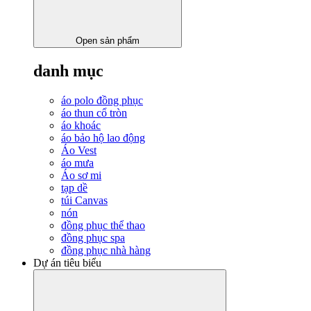
Open sản phẩm
danh mục
áo polo đồng phục
áo thun cổ tròn
áo khoác
áo bảo hộ lao động
Áo Vest
áo mưa
Áo sơ mi
tạp dề
túi Canvas
nón
đồng phục thể thao
đồng phục spa
đồng phục nhà hàng
Dự án tiêu biểu