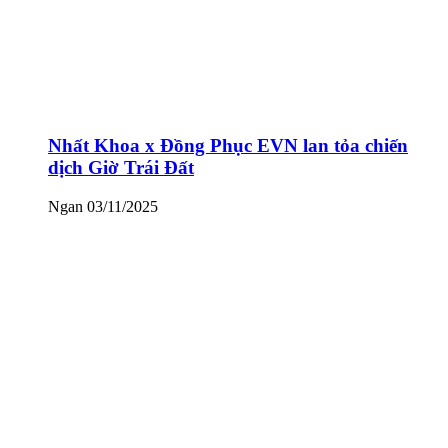
Nhất Khoa x Đồng Phục EVN lan tỏa chiến
dịch Giờ Trái Đất
Ngan
03/11/2025