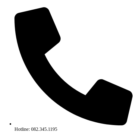
Chuyển
đến
nội
dung
Hotline: 082.345.1195