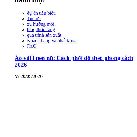
dự án tiêu biểu
Tin tức
xu hướng mới
blog thời trang
quá trình sản xuất
Khách hàng và nhất khoa
FAQ
Áo vải linen nữ: Cách phối đồ theo phong cách
2026
Vi
20/05/2026