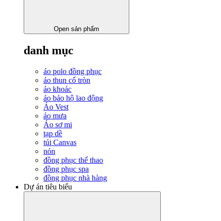
Open sản phẩm
danh mục
áo polo đồng phục
áo thun cổ tròn
áo khoác
áo bảo hộ lao động
Áo Vest
áo mưa
Áo sơ mi
tạp dề
túi Canvas
nón
đồng phục thể thao
đồng phục spa
đồng phục nhà hàng
Dự án tiêu biểu