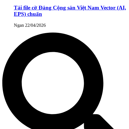
Tải file cờ Đảng Cộng sản Việt Nam Vector (AI,
EPS) chuẩn
Ngan
22/04/2026