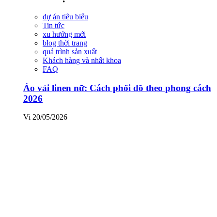
dự án tiêu biểu
Tin tức
xu hướng mới
blog thời trang
quá trình sản xuất
Khách hàng và nhất khoa
FAQ
Áo vải linen nữ: Cách phối đồ theo phong cách
2026
Vi
20/05/2026