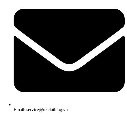
Email: service@nkclothing.vn