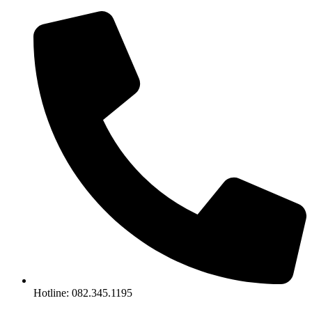
Chuyển
đến
nội
dung
Hotline: 082.345.1195