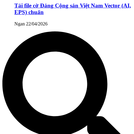
Tải file cờ Đảng Cộng sản Việt Nam Vector (AI,
EPS) chuẩn
Ngan
22/04/2026