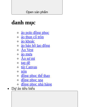
Open sản phẩm
danh mục
áo polo đồng phục
áo thun cổ tròn
áo khoác
áo bảo hộ lao động
Áo Vest
áo mưa
Áo sơ mi
tạp dề
túi Canvas
nón
đồng phục thể thao
đồng phục spa
đồng phục nhà hàng
Dự án tiêu biểu