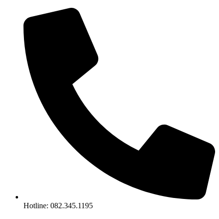
Chuyển
đến
nội
dung
Hotline: 082.345.1195