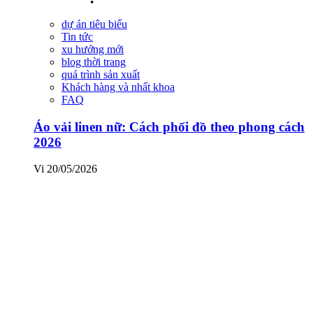
dự án tiêu biểu
Tin tức
xu hướng mới
blog thời trang
quá trình sản xuất
Khách hàng và nhất khoa
FAQ
Áo vải linen nữ: Cách phối đồ theo phong cách
2026
Vi
20/05/2026