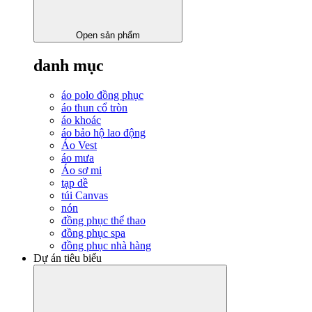
Open sản phẩm
danh mục
áo polo đồng phục
áo thun cổ tròn
áo khoác
áo bảo hộ lao động
Áo Vest
áo mưa
Áo sơ mi
tạp dề
túi Canvas
nón
đồng phục thể thao
đồng phục spa
đồng phục nhà hàng
Dự án tiêu biểu