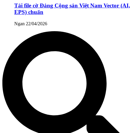
Tải file cờ Đảng Cộng sản Việt Nam Vector (AI,
EPS) chuẩn
Ngan
22/04/2026