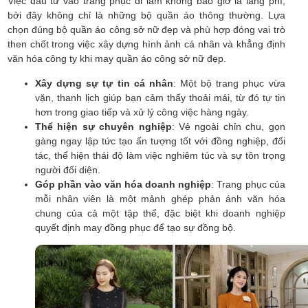
Việc đầu tư vào trang phục đi làm không bao giờ là lãng phí,
bởi đây không chỉ là những bộ quần áo thông thường. Lựa
chọn đúng bộ quần áo công sở nữ đẹp và phù hợp đóng vai trò
then chốt trong việc xây dựng hình ảnh cá nhân và khẳng định
văn hóa công ty khi may quần áo công sở nữ đẹp.
Xây dựng sự tự tin cá nhân
: Một bộ trang phục vừa
vặn, thanh lịch giúp bạn cảm thấy thoải mái, từ đó tự tin
hơn trong giao tiếp và xử lý công việc hàng ngày.
Thể hiện sự chuyên nghiệp
: Vẻ ngoài chỉn chu, gọn
gàng ngay lập tức tạo ấn tượng tốt với đồng nghiệp, đối
tác, thể hiện thái độ làm việc nghiêm túc và sự tôn trọng
người đối diện.
Góp phần vào văn hóa doanh nghiệp
: Trang phục của
mỗi nhân viên là một mảnh ghép phản ánh văn hóa
chung của cả một tập thể, đặc biệt khi doanh nghiệp
quyết định may đồng phục để tạo sự đồng bộ.