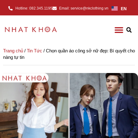
EN
Hotline: 082.345.1195
Email: service@nkclothing.vn
Trang chủ
/
Tin Tức
/ Chọn quần áo công sở nữ đẹp: Bí quyết cho
nàng tự tin