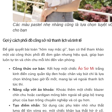
Các màu pastel nhẹ nhàng cũng là lựa chọn tuyệt vờ
cho bạn
Gợi ý cách phối đồ công sở nữ thanh lịch và tinh tế
Để giải quyết bài toán “hôm nay mặc gì”, bạn có thể tham khảo
một vài công thức phối đồ đơn giản nhưng hiệu quả, giúp bạn
luôn tự tin và chỉn chu mỗi khi đến văn phòng.
Áo Sơ Mi
Công thức cơ bản
: Kết hợp một chiếc
trắng
kinh điển cùng quần tây đen hoặc chân váy bút chì là lựa
chọn không bao giờ lỗi mốt, mang lại vẻ ngoài thanh lịch
tức thì.
Nâng cấp với áo khoác
: Khoác thêm một chiếc blazer
chỉn chu hoặc cardigan mỏng bên ngoài sẽ giúp bộ trang
phục của bạn trông chuyên nghiệp và có gu hơn.
Tạo điểm nhấn
: Sử dụng các phụ kiện nhỏ như thắt
lưng để tôn vòng eo, một chiếc khăn lụa thắt hờ ở cổ,