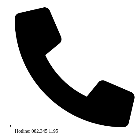
Chuyển
đến
nội
dung
Hotline: 082.345.1195