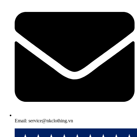
Email: service@nkclothing.vn