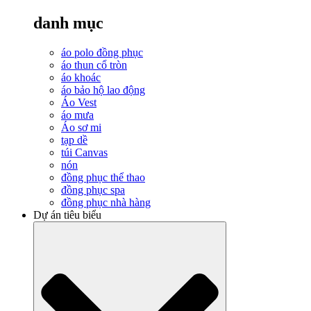
danh mục
áo polo đồng phục
áo thun cổ tròn
áo khoác
áo bảo hộ lao động
Áo Vest
áo mưa
Áo sơ mi
tạp dề
túi Canvas
nón
đồng phục thể thao
đồng phục spa
đồng phục nhà hàng
Dự án tiêu biểu