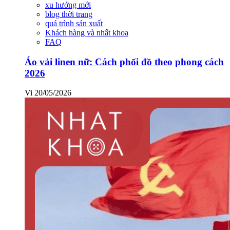
xu hướng mới
blog thời trang
quá trình sản xuất
Khách hàng và nhất khoa
FAQ
Áo vải linen nữ: Cách phối đồ theo phong cách
2026
Vi
20/05/2026