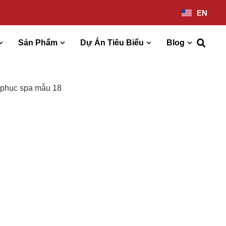
EN
Sản Phẩm
Dự Án Tiêu Biểu
Blog
 phục spa mẫu 18