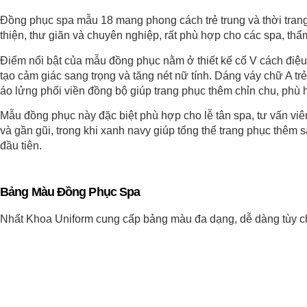
Đồng phục spa mẫu 18 mang phong cách trẻ trung và thời tran
thiện, thư giãn và chuyên nghiệp, rất phù hợp cho các spa, th
Điểm nổi bật của mẫu đồng phục nằm ở thiết kế cổ V cách điệu 
tạo cảm giác sang trọng và tăng nét nữ tính. Dáng váy chữ A tr
áo lửng phối viền đồng bộ giúp trang phục thêm chỉn chu, phù
Mẫu đồng phục này đặc biệt phù hợp cho lễ tân spa, tư vấn viê
và gần gũi, trong khi xanh navy giúp tổng thể trang phục thê
đầu tiên.
Bảng Màu Đồng Phục Spa
Nhất Khoa Uniform cung cấp bảng màu đa dạng, dễ dàng tùy ch