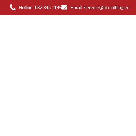
Hotline: 082.345.1195
Email: service@nkclothing.vn