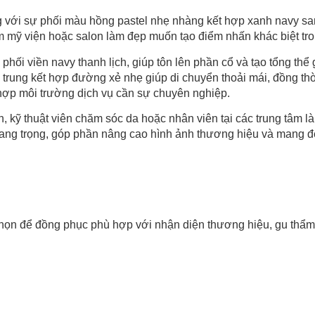
g với sự phối màu hồng pastel nhẹ nhàng kết hợp xanh navy sang
ẩm mỹ viện hoặc salon làm đẹp muốn tạo điểm nhấn khác biệt tr
phối viền navy thanh lịch, giúp tôn lên phần cổ và tạo tổng t
ẻ trung kết hợp đường xẻ nhẹ giúp di chuyển thoải mái, đồng th
 hợp môi trường dịch vụ cần sự chuyên nghiệp.
n, kỹ thuật viên chăm sóc da hoặc nhân viên tại các trung tâm 
m sang trọng, góp phần nâng cao hình ảnh thương hiệu và mang 
ọn để đồng phục phù hợp với nhận diện thương hiệu, gu thẩm 