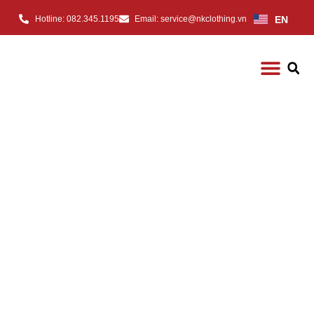
EN
Hotline: 082.345.1195
Email: service@nkclothing.vn