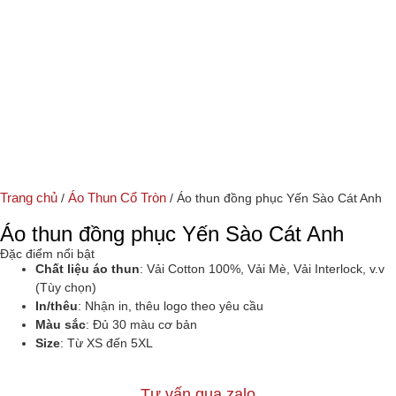
Trang chủ
Áo Thun Cổ Tròn
/
/ Áo thun đồng phục Yến Sào Cát Anh
Áo thun đồng phục Yến Sào Cát Anh
Đặc điểm nổi bật
Chất liệu áo thun
: Vải Cotton 100%, Vải Mè, Vải Interlock, v.v
(Tùy chọn)
In/thêu
: Nhận in, thêu logo theo yêu cầu
Màu sắc
: Đủ 30 màu cơ bản
Size
: Từ XS đến 5XL
Tư vấn qua zalo