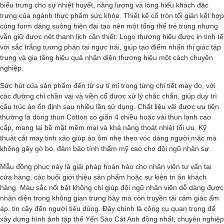
biểu trưng cho sự nhiệt huyết, năng lượng và lòng hiếu khách đặc
trưng của ngành thực phẩm sức khỏe. Thiết kế cổ tròn tối giản kết hợp
cùng form dáng suông hiện đại tạo nên một tổng thể trẻ trung nhưng
vẫn giữ được nét thanh lịch cần thiết. Logo thương hiệu được in tinh tế
với sắc trắng tương phản tại ngực trái, giúp tạo điểm nhấn thị giác tập
trung và gia tăng hiệu quả nhận diện thương hiệu một cách chuyên
nghiệp.
Sức hút của sản phẩm đến từ sự tỉ mỉ trong từng chi tiết may đo, với
các đường chỉ chần vai và viền cổ được xử lý chắc chắn, giúp duy trì
cấu trúc áo ổn định sau nhiều lần sử dụng. Chất liệu vải được ưu tiên
thường là dòng thun Cotton co giãn 4 chiều hoặc vải thun lạnh cao
cấp, mang lại bề mặt mềm mại và khả năng thoát nhiệt tối ưu. Kỹ
thuật cắt may tinh xảo giúp áo ôm nhẹ theo vóc dáng người mặc mà
không gây gò bó, đảm bảo tính thẩm mỹ cao cho đội ngũ nhân sự.
Mẫu đồng phục này là giải pháp hoàn hảo cho nhân viên tư vấn tại
cửa hàng, các buổi giới thiệu sản phẩm hoặc sự kiện tri ân khách
hàng. Màu sắc nổi bật không chỉ giúp đội ngũ nhân viên dễ dàng được
nhận diện trong không gian trưng bày mà còn truyền tải cảm giác ấm
áp, tin cậy đến người tiêu dùng. Đây chính là công cụ quan trọng để
xây dựng hình ảnh tập thể Yến Sào Cát Anh đồng nhất, chuyên nghiệp