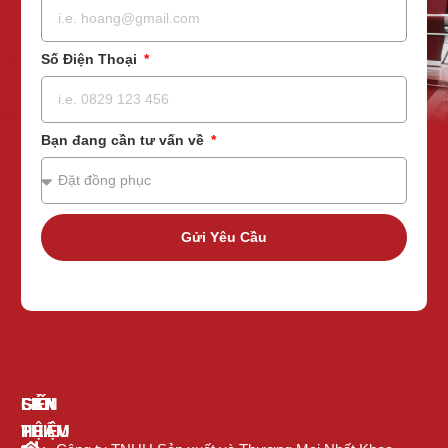
Số Điện Thoại
Bạn đang cần tư vấn về
Gửi Yêu Cầu
GIỚI
SẢN
LIÊN
THIỆU
PHẨM
HỆ