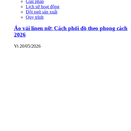
Giải pháp
Lịch sử hoạt động
Đội ngũ sản xuất
Quy trình
Áo vải linen nữ: Cách phối đồ theo phong cách
2026
Vi
20/05/2026