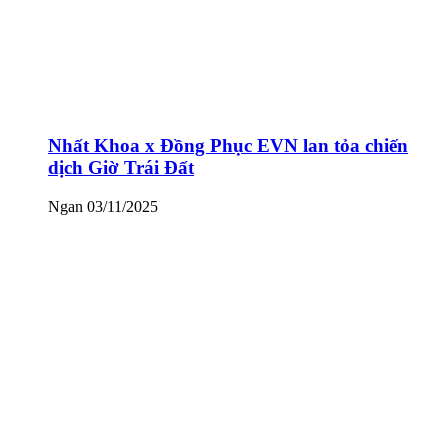
Nhất Khoa x Đồng Phục EVN lan tỏa chiến
dịch Giờ Trái Đất
Ngan
03/11/2025