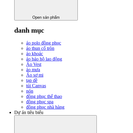
Open sản phẩm
danh mục
áo polo đồng phục
áo thun cổ tròn
áo khoác
áo bảo hộ lao động
Áo Vest
áo mưa
Áo sơ mi
tạp dề
túi Canvas
nón
đồng phục thể thao
đồng phục spa
đồng phục nhà hàng
Dự án tiêu biểu