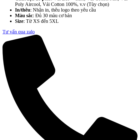
Poly Aircool, Vải Cotton 100%, v.v (Tùy chọn)
In/thêu
: Nhận in, thêu logo theo yêu cầu
Màu sắc
: Đủ 30 màu cơ bản
Size
: Từ XS đến 5XL
Tư vấn qua zalo