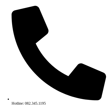
Chuyển
đến
nội
dung
Hotline: 082.345.1195