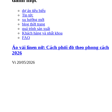
dự án tiêu biểu
Tin tức
xu hướng mới
blog thời trang
quá trình sản xuất
Khách hàng và nhất khoa
FAQ
Áo vải linen nữ: Cách phối đồ theo phong cách
2026
Vi
20/05/2026