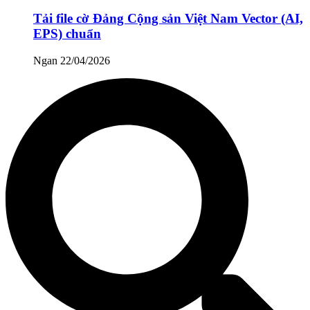
Tải file cờ Đảng Cộng sản Việt Nam Vector (AI,
EPS) chuẩn
Ngan
22/04/2026