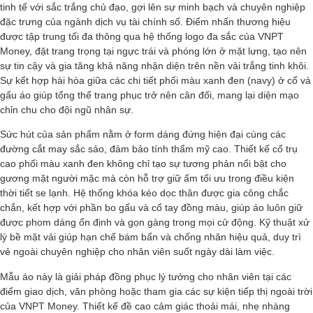
tinh tế với sắc trắng chủ đạo, gợi lên sự minh bạch và chuyên nghiệp
đặc trưng của ngành dịch vụ tài chính số. Điểm nhấn thương hiệu
được tập trung tối đa thông qua hệ thống logo đa sắc của VNPT
Money, đặt trang trọng tại ngực trái và phóng lớn ở mặt lưng, tạo nên
sự tin cậy và gia tăng khả năng nhận diện trên nền vải trắng tinh khôi.
Sự kết hợp hài hòa giữa các chi tiết phối màu xanh đen (navy) ở cổ và
gấu áo giúp tổng thể trang phục trở nên cân đối, mang lại diện mạo
chỉn chu cho đội ngũ nhân sự.
Sức hút của sản phẩm nằm ở form dáng đứng hiện đại cùng các
đường cắt may sắc sảo, đảm bảo tính thẩm mỹ cao. Thiết kế cổ trụ
cao phối màu xanh đen không chỉ tạo sự tương phản nổi bật cho
gương mặt người mặc mà còn hỗ trợ giữ ấm tối ưu trong điều kiện
thời tiết se lạnh. Hệ thống khóa kéo dọc thân được gia công chắc
chắn, kết hợp với phần bo gấu và cổ tay đồng màu, giúp áo luôn giữ
được phom dáng ổn định và gọn gàng trong mọi cử động. Kỹ thuật xử
lý bề mặt vải giúp hạn chế bám bẩn và chống nhăn hiệu quả, duy trì
vẻ ngoài chuyên nghiệp cho nhân viên suốt ngày dài làm việc.
Mẫu áo này là giải pháp đồng phục lý tưởng cho nhân viên tại các
điểm giao dịch, văn phòng hoặc tham gia các sự kiện tiếp thị ngoài trời
của VNPT Money. Thiết kế đề cao cảm giác thoải mái, nhẹ nhàng