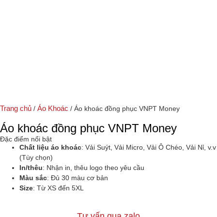
Trang chủ
Áo Khoác
/
/ Áo khoác đồng phục VNPT Money
Áo khoác đồng phục VNPT Money
Đặc điểm nổi bật
Chất liệu áo khoác
: Vải Suýt, Vải Micro, Vải Ô Chéo, Vải Nỉ, v.v
(Tùy chọn)
In/thêu
: Nhận in, thêu logo theo yêu cầu
Màu sắc
: Đủ 30 màu cơ bản
Size
: Từ XS đến 5XL
Tư vấn qua zalo