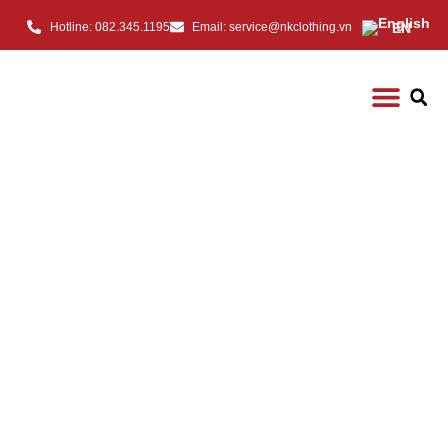
EN
Hotline: 082.345.1195
Email: service@nkclothing.vn