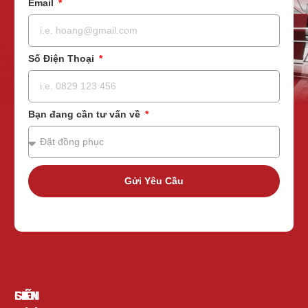
Email
Số Điện Thoại
Bạn đang cần tư vấn về
Gửi Yêu Cầu
GIỚI
SẢN
LIÊN