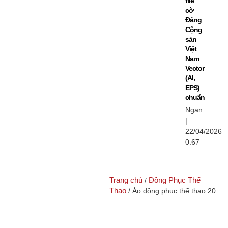
file
cờ
Đảng
Cộng
sản
Việt
Nam
Vector
(AI,
EPS)
chuẩn
Ngan
22/04/2026
Trang chủ
Đồng Phục Thể
/
Thao
/ Áo đồng phục thể thao 20