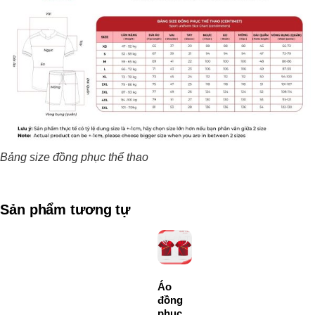
Bảng size đồng phục thể thao
Sản phẩm tương tự
Áo
đồng
phục