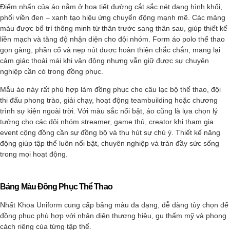
Điểm nhấn của áo nằm ở họa tiết đường cắt sắc nét dạng hình khối,
phối viền đen – xanh tạo hiệu ứng chuyển động mạnh mẽ. Các mảng
màu được bố trí thông minh từ thân trước sang thân sau, giúp thiết kế
liền mạch và tăng độ nhận diện cho đội nhóm. Form áo polo thể thao
gọn gàng, phần cổ và nẹp nút được hoàn thiện chắc chắn, mang lại
cảm giác thoải mái khi vận động nhưng vẫn giữ được sự chuyên
nghiệp cần có trong đồng phục.
Mẫu áo này rất phù hợp làm đồng phục cho câu lạc bộ thể thao, đội
thi đấu phong trào, giải chạy, hoạt động teambuilding hoặc chương
trình sự kiện ngoài trời. Với màu sắc nổi bật, áo cũng là lựa chọn lý
tưởng cho các đội nhóm streamer, game thủ, creator khi tham gia
event cộng đồng cần sự đồng bộ và thu hút sự chú ý. Thiết kế năng
động giúp tập thể luôn nổi bật, chuyên nghiệp và tràn đầy sức sống
trong mọi hoạt động.
Bảng Màu Đồng Phục Thể Thao
Nhất Khoa Uniform cung cấp bảng màu đa dạng, dễ dàng tùy chọn để
đồng phục phù hợp với nhận diện thương hiệu, gu thẩm mỹ và phong
cách riêng của từng tập thể.