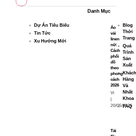
Danh Mục
Dự Án Tiêu Biểu
Blog
Áo
Thời
Tin Tức
vải
Trang
linen
Xu Hướng Mới
nữ:
Quá
Cách
Trình
phối
Sản
đồ
Xuất
theo
Khác
phong
Hàng
cách
2026
Và
Nhất
Vi
Khoa
20/05/2026
FAQ
Tải