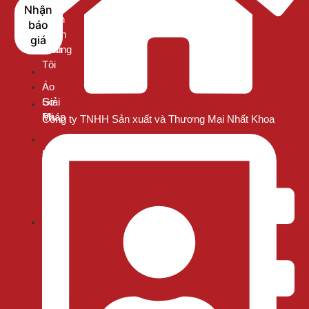
Sao
Áo
Nhận
Nên
Thun
báo
Chọn
Cổ
giá
Chúng
Tròn
Tôi
Áo
Giải
Sơ
Pháp
Mi
Công ty TNHH Sản xuất và Thương Mại Nhất Khoa
Lịch
Đồng
Sử
Phục
Hoạt
Thể
Động
Thao
Đội
Đồng
Ngũ
Phục
Sản
Nhà
Xuất
Hàng