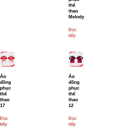
thể
thao
Melody
Đọc
tiếp
Áo
Áo
đồng
đồng
phục
phục
thể
thể
thao
thao
17
12
Đọc
Đọc
tiếp
tiếp