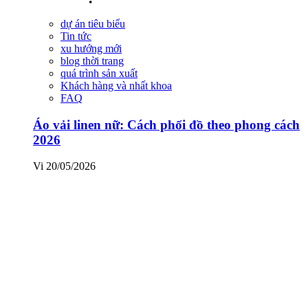
dự án tiêu biểu
Tin tức
xu hướng mới
blog thời trang
quá trình sản xuất
Khách hàng và nhất khoa
FAQ
Áo vải linen nữ: Cách phối đồ theo phong cách
2026
Vi
20/05/2026