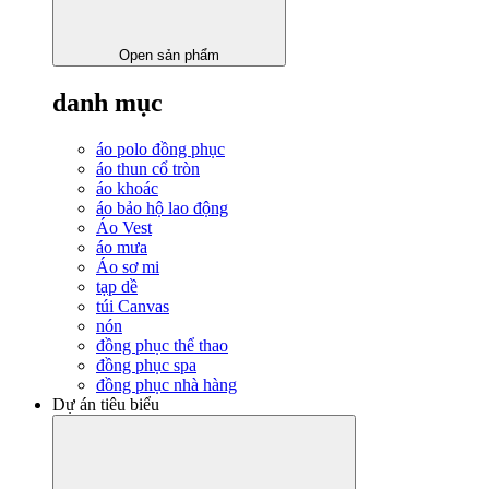
Open sản phẩm
danh mục
áo polo đồng phục
áo thun cổ tròn
áo khoác
áo bảo hộ lao động
Áo Vest
áo mưa
Áo sơ mi
tạp dề
túi Canvas
nón
đồng phục thể thao
đồng phục spa
đồng phục nhà hàng
Dự án tiêu biểu