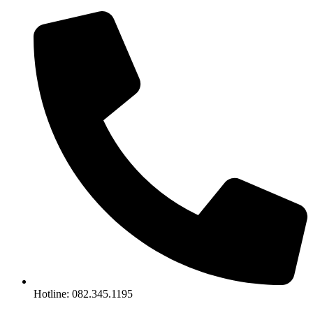
Chuyển
đến
nội
dung
Hotline: 082.345.1195