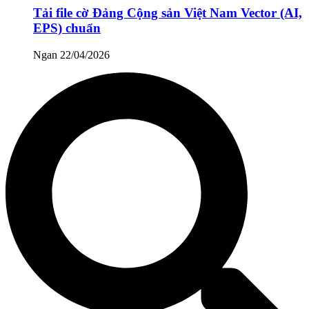
Tải file cờ Đảng Cộng sản Việt Nam Vector (AI,
EPS) chuẩn
Ngan
22/04/2026