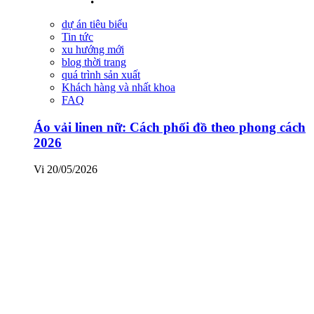
dự án tiêu biểu
Tin tức
xu hướng mới
blog thời trang
quá trình sản xuất
Khách hàng và nhất khoa
FAQ
Áo vải linen nữ: Cách phối đồ theo phong cách
2026
Vi
20/05/2026