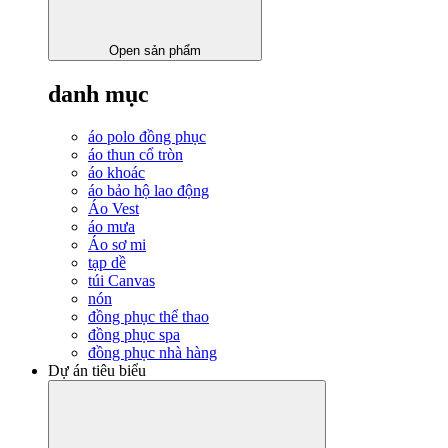
Open sản phẩm
danh mục
áo polo đồng phục
áo thun cổ tròn
áo khoác
áo bảo hộ lao động
Áo Vest
áo mưa
Áo sơ mi
tạp dề
túi Canvas
nón
đồng phục thể thao
đồng phục spa
đồng phục nhà hàng
Dự án tiêu biểu