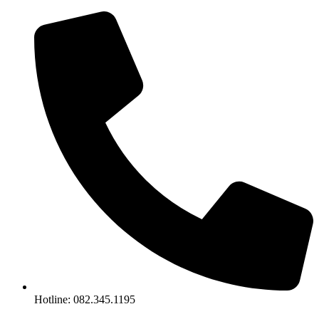
Chuyển
đến
nội
dung
Hotline: 082.345.1195