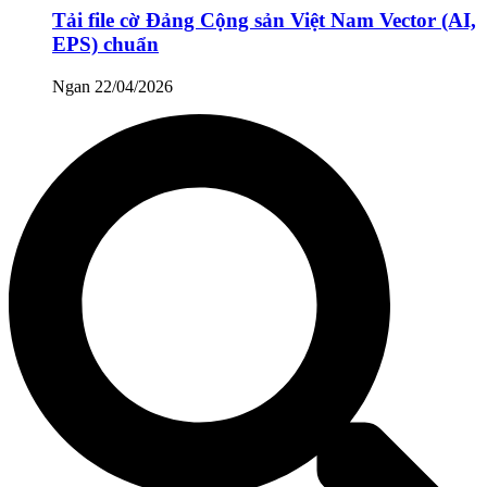
Tải file cờ Đảng Cộng sản Việt Nam Vector (AI,
EPS) chuẩn
Ngan
22/04/2026