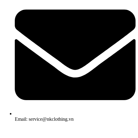
Email: service@nkclothing.vn