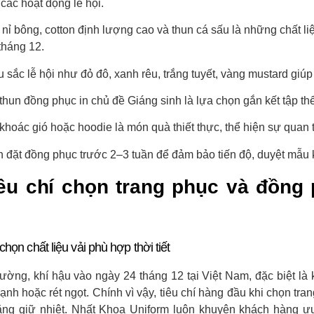
 các hoạt động lễ hội.
 nỉ bông, cotton định lượng cao và thun cá sấu là những chất 
tháng 12.
 sắc lễ hội như đỏ đô, xanh rêu, trắng tuyết, vàng mustard giúp
thun đồng phục in chủ đề Giáng sinh là lựa chọn gắn kết tập th
khoác gió hoặc hoodie là món quà thiết thực, thể hiện sự quan
 đặt đồng phục trước 2–3 tuần để đảm bảo tiến độ, duyệt mẫu kỹ
iêu chí chọn trang phục và đồng
chọn chất liệu vải phù hợp thời tiết
ường, khí hậu vào ngày 24 tháng 12 tại Việt Nam, đặc biệt l
lạnh hoặc rét ngọt. Chính vì vậy, tiêu chí hàng đầu khi chọn t
ăng giữ nhiệt. Nhất Khoa Uniform luôn khuyên khách hàng ưu