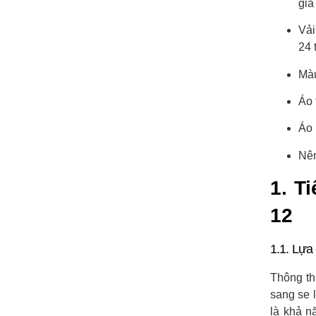
gia
Vải
24 
Màu
Áo 
Áo 
Nên
1. T
12
1.1. Lựa 
Thông th
sang se 
là khả n