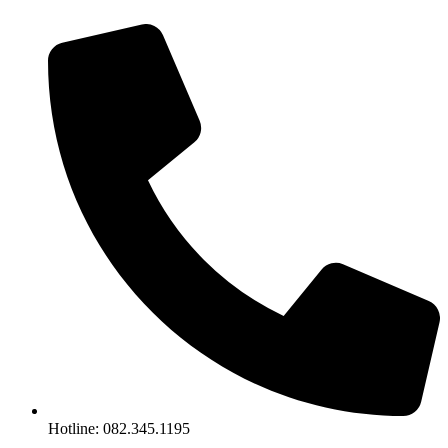
Chuyển
đến
nội
dung
Hotline: 082.345.1195