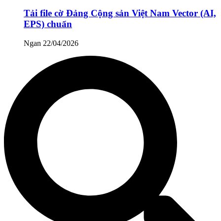
Tải file cờ Đảng Cộng sản Việt Nam Vector (AI,
EPS) chuẩn
Ngan
22/04/2026