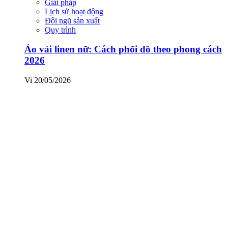
Giải pháp
Lịch sử hoạt động
Đội ngũ sản xuất
Quy trình
Áo vải linen nữ: Cách phối đồ theo phong cách
2026
Vi
20/05/2026