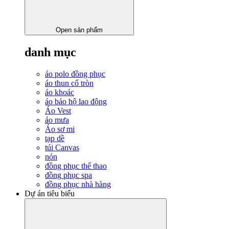
Open sản phẩm
danh mục
áo polo đồng phục
áo thun cổ tròn
áo khoác
áo bảo hộ lao động
Áo Vest
áo mưa
Áo sơ mi
tạp dề
túi Canvas
nón
đồng phục thể thao
đồng phục spa
đồng phục nhà hàng
Dự án tiêu biểu