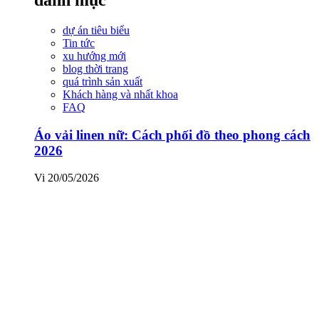
dự án tiêu biểu
Tin tức
xu hướng mới
blog thời trang
quá trình sản xuất
Khách hàng và nhất khoa
FAQ
Áo vải linen nữ: Cách phối đồ theo phong cách
2026
Vi
20/05/2026