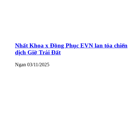
Nhất Khoa x Đồng Phục EVN lan tỏa chiến
dịch Giờ Trái Đất
Ngan
03/11/2025