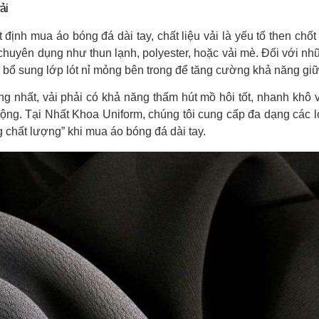
ải
 định mua áo bóng đá dài tay, chất liệu vải là yếu tố then chố
chuyên dụng như thun lạnh, polyester, hoặc vải mè. Đối với nhữn
 bổ sung lớp lót nỉ mỏng bên trong để tăng cường khả năng g
ng nhất, vải phải có khả năng thấm hút mồ hôi tốt, nhanh khô v
ộng. Tại Nhất Khoa Uniform, chúng tôi cung cấp đa dạng các loại
g chất lượng” khi mua áo bóng đá dài tay.