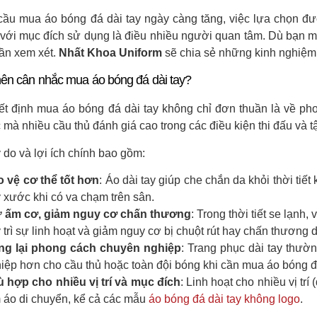
cầu mua áo bóng đá dài tay ngày càng tăng, việc lựa chọn 
với mục đích sử dụng là điều nhiều người quan tâm. Dù bạn m
cần xem xét.
Nhất Khoa Uniform
sẽ chia sẻ những kinh nghiệm
nên cân nhắc mua áo bóng đá dài tay?
ết định mua áo bóng đá dài tay không chỉ đơn thuần là về pho
c mà nhiều cầu thủ đánh giá cao trong các điều kiện thi đấu và 
 do và lợi ích chính bao gồm:
 vệ cơ thể tốt hơn
: Áo dài tay giúp che chắn da khỏi thời tiết
y xước khi có va chạm trên sân.
ữ ấm cơ, giảm nguy cơ chấn thương
: Trong thời tiết se lạnh
 trì sự linh hoạt và giảm nguy cơ bị chuột rút hay chấn thương d
ng lại phong cách chuyên nghiệp
: Trang phục dài tay thườ
iệp hơn cho cầu thủ hoặc toàn đội bóng khi cần mua áo bóng đá
 hợp cho nhiều vị trí và mục đích
: Linh hoạt cho nhiều vị trí
 áo di chuyển, kể cả các mẫu
áo bóng đá dài tay không logo
.