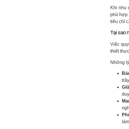
Khi nhu 
phù hợp 
tiêu chí 
Tại sao 
Việc quy
thiết thự
Những lý
Bảo
trầ
Gi
duy
Ma
ngh
Phù
làm