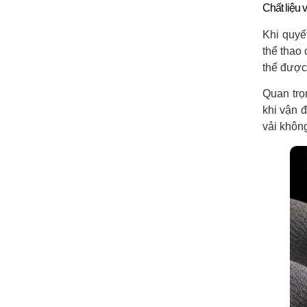
Chất liệu v
Khi quyết
thể thao 
thể được
Quan trọ
khi vận đ
vải khôn