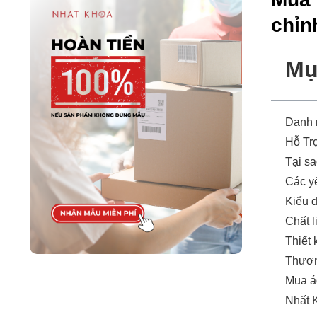
chỉn
Mụ
Danh
Hỗ Tr
Tại s
Các yế
Kiểu 
Chất l
Thiết 
Thươn
Mua á
Nhất K