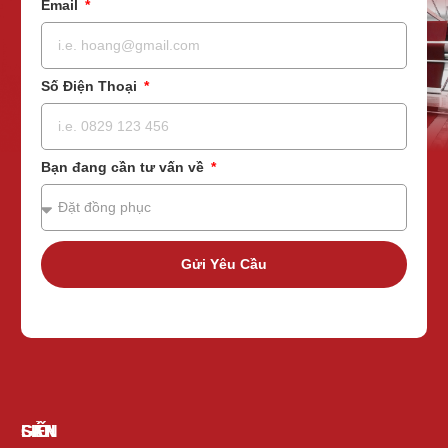
Email
Số Điện Thoại
Bạn đang cần tư vấn về
Gửi Yêu Cầu
GIỚI
SẢN
LIÊN