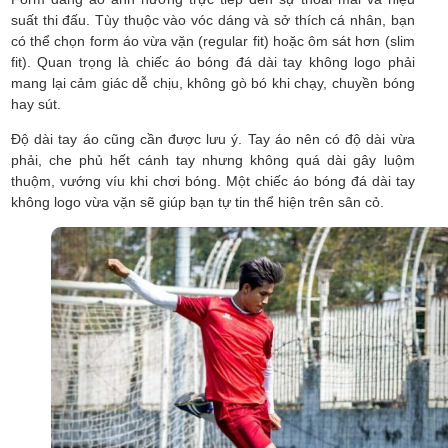
suất thi đấu. Tùy thuộc vào vóc dáng và sở thích cá nhân, bạn
có thể chọn form áo vừa vặn (regular fit) hoặc ôm sát hơn (slim
fit). Quan trọng là chiếc áo bóng đá dài tay không logo phải
mang lại cảm giác dễ chịu, không gò bó khi chạy, chuyền bóng
hay sút.
Độ dài tay áo cũng cần được lưu ý. Tay áo nên có độ dài vừa
phải, che phủ hết cánh tay nhưng không quá dài gây luộm
thuộm, vướng víu khi chơi bóng. Một chiếc áo bóng đá dài tay
không logo vừa vặn sẽ giúp bạn tự tin thể hiện trên sân cỏ.