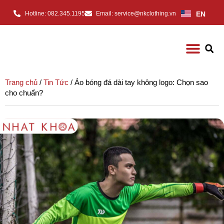
EN
Hotline: 082.345.1195
Email: service@nkclothing.vn
Trang chủ
/
Tin Tức
/ Áo bóng đá dài tay không logo: Chọn sao
cho chuẩn?