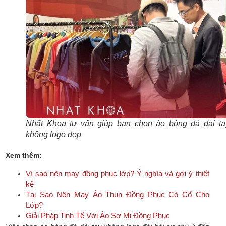
Nhất Khoa tư vấn giúp bạn chọn áo bóng đá dài ta
không logo đẹp
Xem thêm:
Vì sao nên may đồng phục lớp? Ý nghĩa và gợi ý thiết
kế
Tại Sao Nên May Áo Thun Đồng Phục Có Cổ Cho
Lớp?
Giải Pháp Tinh Tế Với Áo Sơ Mi Đồng Phục