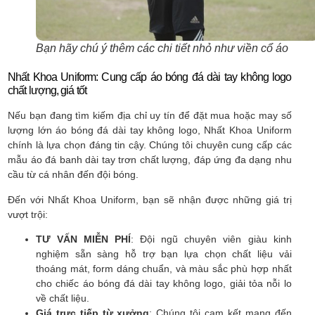
Bạn hãy chú ý thêm các chi tiết nhỏ như viền cổ áo
Nhất Khoa Uniform: Cung cấp áo bóng đá dài tay không logo
chất lượng, giá tốt
Nếu bạn đang tìm kiếm địa chỉ uy tín để đặt mua hoặc may số
lượng lớn áo bóng đá dài tay không logo, Nhất Khoa Uniform
chính là lựa chọn đáng tin cậy. Chúng tôi chuyên cung cấp các
mẫu áo đá banh dài tay trơn chất lượng, đáp ứng đa dạng nhu
cầu từ cá nhân đến đội bóng.
Đến với Nhất Khoa Uniform, bạn sẽ nhận được những giá trị
vượt trội:
TƯ VẤN MIỄN PHÍ
: Đội ngũ chuyên viên giàu kinh
nghiệm sẵn sàng hỗ trợ bạn lựa chọn chất liệu vải
thoáng mát, form dáng chuẩn, và màu sắc phù hợp nhất
cho chiếc áo bóng đá dài tay không logo, giải tỏa nỗi lo
về chất liệu.
Giá trực tiếp từ xưởng
: Chúng tôi cam kết mang đến