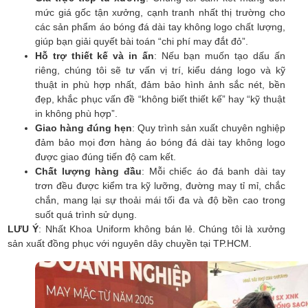
mức giá gốc tận xưởng, cạnh tranh nhất thị trường cho
các sản phẩm áo bóng đá dài tay không logo chất lượng,
giúp bạn giải quyết bài toán “chi phí may đắt đỏ”.
Hỗ trợ thiết kế và in ấn
: Nếu bạn muốn tạo dấu ấn
riêng, chúng tôi sẽ tư vấn vị trí, kiểu dáng logo và kỹ
thuật in phù hợp nhất, đảm bảo hình ảnh sắc nét, bền
đẹp, khắc phục vấn đề “không biết thiết kế” hay “kỹ thuật
in không phù hợp”.
Giao hàng đúng hẹn
: Quy trình sản xuất chuyên nghiệp
đảm bảo mọi đơn hàng áo bóng đá dài tay không logo
được giao đúng tiến độ cam kết.
Chất lượng hàng đầu
: Mỗi chiếc áo đá banh dài tay
trơn đều được kiểm tra kỹ lưỡng, đường may tỉ mỉ, chắc
chắn, mang lại sự thoải mái tối đa và độ bền cao trong
suốt quá trình sử dụng.
LƯU Ý
: Nhất Khoa Uniform không bán lẻ. Chúng tôi là xưởng
sản xuất đồng phục với nguyên dây chuyền tại TP.HCM.