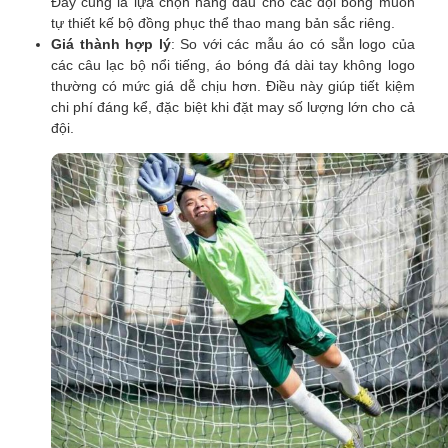
Đây cũng là lựa chọn hàng đầu cho các đội bóng muốn
tự thiết kế bộ đồng phục thể thao mang bản sắc riêng.
Giá thành hợp lý
: So với các mẫu áo có sẵn logo của
các câu lạc bộ nổi tiếng, áo bóng đá dài tay không logo
thường có mức giá dễ chịu hơn. Điều này giúp tiết kiệm
chi phí đáng kể, đặc biệt khi đặt may số lượng lớn cho cả
đội.