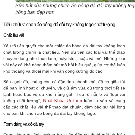
Sức hút của những chiếc áo bóng đá dài tay không log
trông bạn đẹp hơn
Tiêu chí lựa chọn áo bóng đá dài tay không logo chất lượng
Chất liệu vải
Yếu tố tiên quyết cho một chiếc áo bóng đá dài tay không logo
chất lượng chính là chất liệu. Nên ưu tiên các loại vải thể thao
chuyên dụng như thun lạnh, polyester, hoặc vải mè. Những loại
vải này có khả năng thấm hút mồ hôi hiệu quả, giúp cơ thể luôn
khô thoáng và thoải mái khi vận động cường độ cao.
Bên cạnh đó, chúng còn có đặc tính nhanh khô, độ co giãn tốt
để bạn linh hoạt di chuyển, và giữ ấm vừa đủ trong thời tiết se
lạnh hoặc bảo vệ da khỏi nắng gắt. Hiểu rõ nỗi lo về “loại vải
Nhất Khoa Uniform
không chất lượng”,
luôn tư vấn và cung
cấp các chất liệu vải thể thao đạt chuẩn, đảm bảo sự hài lòng
cho bạn khi chọn áo bóng đá dài tay không logo.
Form dáng và độ dài tay
Form dáng áo ảnh hưởng trực tiếp đến sự thoải mái và hiệu