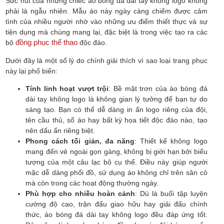
Sức hút của những chiếc áo bóng đá dài tay không logo không
phải là ngẫu nhiên. Mẫu áo này ngày càng chiếm được cảm
tình của nhiều người nhờ vào những ưu điểm thiết thực và sự
tiện dụng mà chúng mang lại, đặc biệt là trong việc tạo ra các
đồng phục thể thao
bộ
độc đáo.
Dưới đây là một số lý do chính giải thích vì sao loại trang phục
này lại phổ biến:
Tính linh hoạt vượt trội
: Bề mặt trơn của áo bóng đá
dài tay không logo là không gian lý tưởng để bạn tự do
sáng tạo. Bạn có thể dễ dàng in ấn logo riêng của đội,
tên cầu thủ, số áo hay bất kỳ họa tiết độc đáo nào, tạo
nên dấu ấn riêng biệt.
Phong cách tối giản, đa năng
: Thiết kế không logo
mang đến vẻ ngoài gọn gàng, không bị giới hạn bởi biểu
tượng của một câu lạc bộ cụ thể. Điều này giúp người
mặc dễ dàng phối đồ, sử dụng áo không chỉ trên sân cỏ
mà còn trong các hoạt động thường ngày.
Phù hợp cho nhiều hoàn cảnh
: Dù là buổi tập luyện
cường độ cao, trận đấu giao hữu hay giải đấu chính
thức, áo bóng đá dài tay không logo đều đáp ứng tốt.