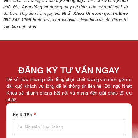
Việc chọn áo bóng đá dài tay không logo đòi hỏi sự chú ý đến
chất liệu, form dáng và đường may để đảm bảo sự thoải mái và
độ bền.
Hãy liên hệ ngay với
Nhất Khoa Uniform
qua
hotline
082 345 1195
hoặc truy cập website nkclothing.vn để được tư
vấn tận tình nhé!
ĐĂNG KÝ TƯ VẤN NGAY
Để sở hữu những mẫu đồng phục chất lượng với mức giá ưu
đãi, quý khách vui lòng để lại thông tin liên hệ. Đội ngũ Nhất
Khoa sẽ nhanh chóng kết nối và mang đến giải pháp tối ưu
nhất!
Họ & Tên