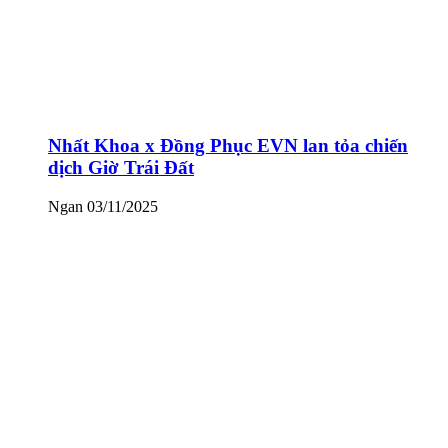
Nhất Khoa x Đồng Phục EVN lan tỏa chiến
dịch Giờ Trái Đất
Ngan
03/11/2025