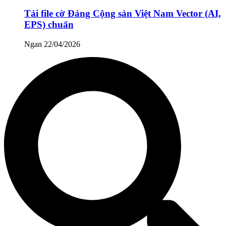
Tải file cờ Đảng Cộng sản Việt Nam Vector (AI,
EPS) chuẩn
Ngan
22/04/2026