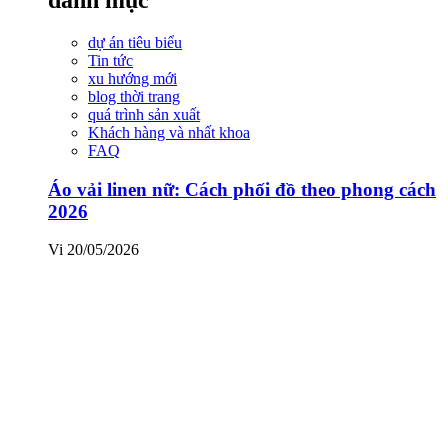
dự án tiêu biểu
Tin tức
xu hướng mới
blog thời trang
quá trình sản xuất
Khách hàng và nhất khoa
FAQ
Áo vải linen nữ: Cách phối đồ theo phong cách
2026
Vi
20/05/2026