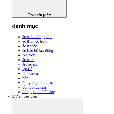
Open sản phẩm
danh mục
áo polo đồng phục
áo thun cổ tròn
áo khoác
áo bảo hộ lao động
Áo Vest
áo mưa
Áo sơ mi
tạp dề
túi Canvas
nón
đồng phục thể thao
đồng phục spa
đồng phục nhà hàng
Dự án tiêu biểu