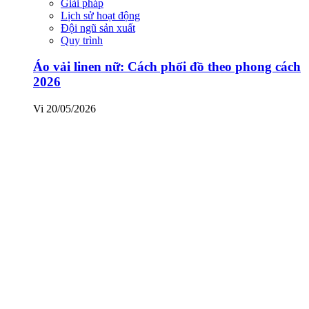
Giải pháp
Lịch sử hoạt động
Đội ngũ sản xuất
Quy trình
Áo vải linen nữ: Cách phối đồ theo phong cách
2026
Vi
20/05/2026