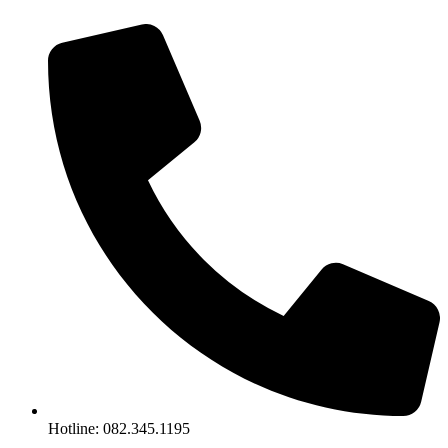
Chuyển
đến
nội
dung
Hotline: 082.345.1195