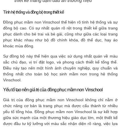
thiết kế mang đậm dấu ấn thương hiệu
Tính hệ thống và đồng bộ trong thiết kế
Đồng phục mầm non Vinschool thể hiện rõ tính hệ thống và sự
đồng bộ cao. Có sự nhất quán rõ rệt trong thiết kế giữa trang
phục dành cho bé trai và bé gái, cũng như giữa các loại trang
phục khác nhau như bộ đồ chính khóa, đồ thể dục, hay áo
khoác mùa đông.
Sự đồng bộ này thể hiện qua việc sử dụng nhất quán về màu
sắc chủ đạo, vị trí đặt logo, và phong cách thiết kế tổng thể.
Điều này tạo nên một hình ảnh chuyên nghiệp, quy chuẩn và
thống nhất cho toàn bộ học sinh mầm non trong hệ thống
Vinschool.
Yếu tố tạo nên giá trị của đồng phục mầm non Vinschool
Giá trị của đồng phục mầm non Vinschool không chỉ nằm ở
chức năng cơ bản là trang phục mà được cấu thành từ nhiều
yếu tố tổng hòa. Đồng phục mầm non Vinschool là sự kết hợp
giữa sức mạnh của một thương hiệu giáo dục lớn, một thiết kế
được đầu tư kỹ lưỡng với màu sắc nhận diện rõ ràng, việc lựa