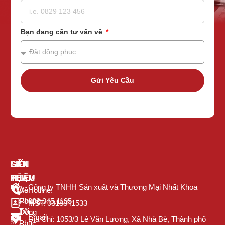
Bạn đang cần tư vấn về
Gửi Yêu Cầu
GIỚI
SẢN
LIÊN
THIỆU
PHẨM
HỆ
Công ty TNHH Sản xuất và Thương Mại Nhất Khoa
Về
Áo
Hotline:
Chúng
Polo
082.345.1195
MST: 0318841533
Tôi
Đồng
Email:
Địa Chỉ: 1053/3 Lê Văn Lương, Xã Nhà Bè, Thành phố
Phục