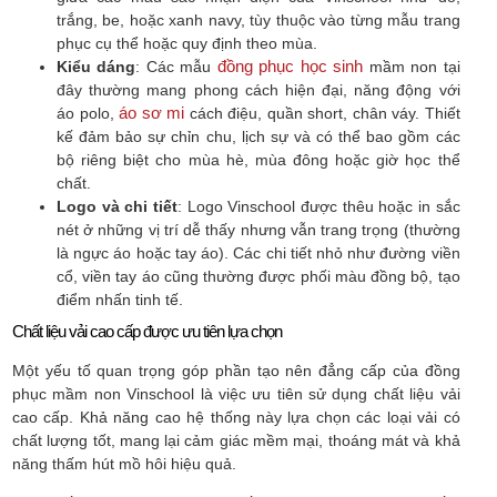
trắng, be, hoặc xanh navy, tùy thuộc vào từng mẫu trang
phục cụ thể hoặc quy định theo mùa.
đồng phục học sinh
Kiểu dáng
: Các mẫu
mầm non tại
đây thường mang phong cách hiện đại, năng động với
áo sơ mi
áo polo,
cách điệu, quần short, chân váy. Thiết
kế đảm bảo sự chỉn chu, lịch sự và có thể bao gồm các
bộ riêng biệt cho mùa hè, mùa đông hoặc giờ học thể
chất.
Logo và chi tiết
: Logo Vinschool được thêu hoặc in sắc
nét ở những vị trí dễ thấy nhưng vẫn trang trọng (thường
là ngực áo hoặc tay áo). Các chi tiết nhỏ như đường viền
cổ, viền tay áo cũng thường được phối màu đồng bộ, tạo
điểm nhấn tinh tế.
Chất liệu vải cao cấp được ưu tiên lựa chọn
Một yếu tố quan trọng góp phần tạo nên đẳng cấp của đồng
phục mầm non Vinschool là việc ưu tiên sử dụng chất liệu vải
cao cấp. Khả năng cao hệ thống này lựa chọn các loại vải có
chất lượng tốt, mang lại cảm giác mềm mại, thoáng mát và khả
năng thấm hút mồ hôi hiệu quả.