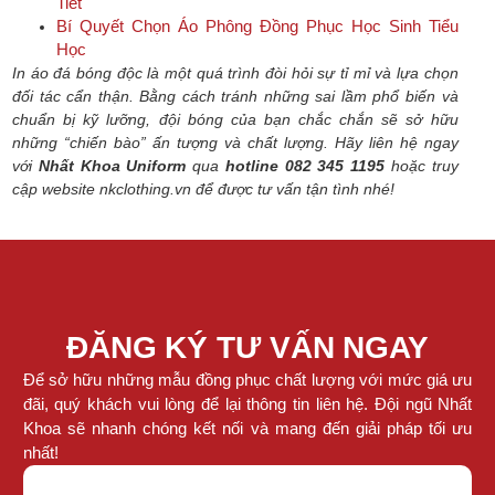
Tiết
Bí Quyết Chọn Áo Phông Đồng Phục Học Sinh Tiểu
Học
In áo đá bóng độc là một quá trình đòi hỏi sự tỉ mỉ và lựa chọn
đối tác cẩn thận. Bằng cách tránh những sai lầm phổ biến và
chuẩn bị kỹ lưỡng, đội bóng của bạn chắc chắn sẽ sở hữu
những “chiến bào” ấn tượng và chất lượng.
Hãy liên hệ ngay
với
Nhất Khoa Uniform
qua
hotline 082 345 1195
hoặc truy
cập website nkclothing.vn để được tư vấn tận tình nhé!
ĐĂNG KÝ TƯ VẤN NGAY
Để sở hữu những mẫu đồng phục chất lượng với mức giá ưu
đãi, quý khách vui lòng để lại thông tin liên hệ. Đội ngũ Nhất
Khoa sẽ nhanh chóng kết nối và mang đến giải pháp tối ưu
nhất!