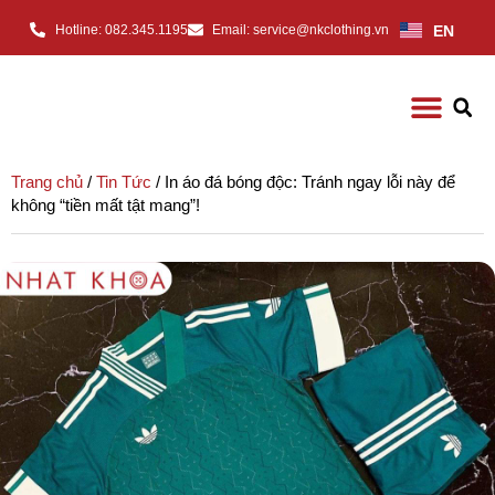
EN
Hotline: 082.345.1195
Email: service@nkclothing.vn
Trang chủ
/
Tin Tức
/ In áo đá bóng độc: Tránh ngay lỗi này để
không “tiền mất tật mang”!