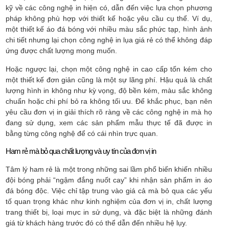
kỹ về các công nghệ in hiện có, dẫn đến việc lựa chọn phương
pháp không phù hợp với thiết kế hoặc yêu cầu cụ thể. Ví dụ,
một thiết kế áo đá bóng với nhiều màu sắc phức tạp, hình ảnh
chi tiết nhưng lại chọn công nghệ in lụa giá rẻ có thể không đáp
ứng được chất lượng mong muốn.
Hoặc ngược lại, chọn một công nghệ in cao cấp tốn kém cho
một thiết kế đơn giản cũng là một sự lãng phí. Hậu quả là chất
lượng hình in không như kỳ vọng, độ bền kém, màu sắc không
chuẩn hoặc chi phí bỏ ra không tối ưu. Để khắc phục, bạn nên
yêu cầu đơn vị in giải thích rõ ràng về các công nghệ in mà họ
đang sử dụng, xem các sản phẩm mẫu thực tế đã được in
bằng từng công nghệ để có cái nhìn trực quan.
Ham rẻ mà bỏ qua chất lượng và uy tín của đơn vị in
Tâm lý ham rẻ là một trong những sai lầm phổ biến khiến nhiều
đội bóng phải “ngậm đắng nuốt cay” khi nhận sản phẩm in áo
đá bóng độc. Việc chỉ tập trung vào giá cả mà bỏ qua các yếu
tố quan trọng khác như kinh nghiệm của đơn vị in, chất lượng
trang thiết bị, loại mực in sử dụng, và đặc biệt là những đánh
giá từ khách hàng trước đó có thể dẫn đến nhiều hệ lụy.