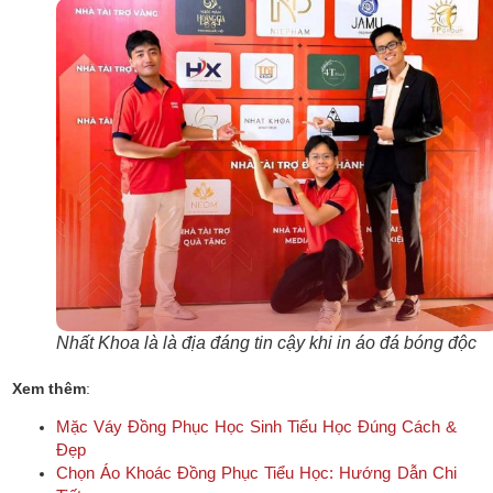
Nhất Khoa là là địa đáng tin cậy khi in áo đá bóng độc
Xem thêm
:
Mặc Váy Đồng Phục Học Sinh Tiểu Học Đúng Cách &
Đẹp
Chọn Áo Khoác Đồng Phục Tiểu Học: Hướng Dẫn Chi