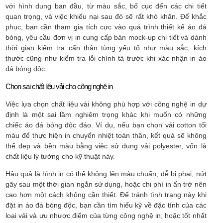
với hình dung ban đầu, từ màu sắc, bố cục đến các chi tiết
quan trọng, và việc khiếu nại sau đó sẽ rất khó khăn. Để khắc
phục, bạn cần tham gia tích cực vào quá trình thiết kế áo đá
bóng, yêu cầu đơn vị in cung cấp bản mock-up chi tiết và dành
thời gian kiểm tra cẩn thận từng yếu tố như màu sắc, kích
thước cũng như kiểm tra lỗi chính tả trước khi xác nhận in áo
đá bóng độc.
Chọn sai chất liệu vải cho công nghệ in
Việc lựa chọn chất liệu vải không phù hợp với công nghệ in dự
định là một sai lầm nghiêm trọng khác khi muốn có những
chiếc áo đá bóng độc đáo. Ví dụ, nếu bạn chọn vải cotton tối
màu để thực hiện in chuyển nhiệt toàn thân, kết quả sẽ không
thể đẹp và bền màu bằng việc sử dụng vải polyester, vốn là
chất liệu lý tưởng cho kỹ thuật này.
Hậu quả là hình in có thể không lên màu chuẩn, dễ bị phai, nứt
gãy sau một thời gian ngắn sử dụng, hoặc chi phí in ấn trở nên
cao hơn một cách không cần thiết. Để tránh tình trạng này khi
đặt in áo đá bóng độc, bạn cần tìm hiểu kỹ về đặc tính của các
loại vải và ưu nhược điểm của từng công nghệ in, hoặc tốt nhất