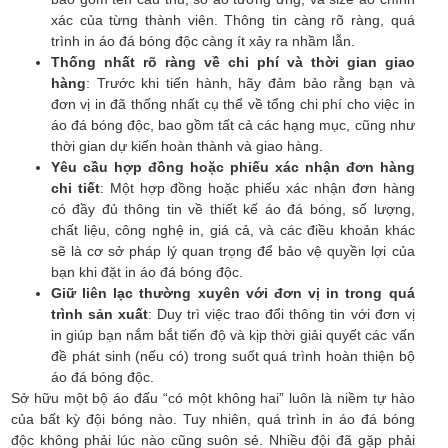
xác của từng thành viên. Thông tin càng rõ ràng, quá
trình in áo đá bóng độc càng ít xảy ra nhầm lẫn.
Thống nhất rõ ràng về chi phí và thời gian giao
hàng
: Trước khi tiến hành, hãy đảm bảo rằng bạn và
đơn vị in đã thống nhất cụ thể về tổng chi phí cho việc in
áo đá bóng độc, bao gồm tất cả các hạng mục, cũng như
thời gian dự kiến hoàn thành và giao hàng.
Yêu cầu hợp đồng hoặc phiếu xác nhận đơn hàng
chi tiết
: Một hợp đồng hoặc phiếu xác nhận đơn hàng
có đầy đủ thông tin về thiết kế áo đá bóng, số lượng,
chất liệu, công nghệ in, giá cả, và các điều khoản khác
sẽ là cơ sở pháp lý quan trọng để bảo vệ quyền lợi của
bạn khi đặt in áo đá bóng độc.
Giữ liên lạc thường xuyên với đơn vị in trong quá
trình sản xuất
: Duy trì việc trao đổi thông tin với đơn vị
in giúp bạn nắm bắt tiến độ và kịp thời giải quyết các vấn
đề phát sinh (nếu có) trong suốt quá trình hoàn thiện bộ
áo đá bóng độc.
Sở hữu một bộ áo đấu “có một không hai” luôn là niềm tự hào
của bất kỳ đội bóng nào. Tuy nhiên, quá trình in áo đá bóng
độc không phải lúc nào cũng suôn sẻ. Nhiều đội đã gặp phải