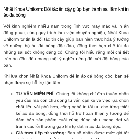
Nhất Khoa Uniform: Đối tác tin cậy giúp bạn tránh sai lầm khi in
áo đá bóng
Với kinh nghiệm nhiều năm trong lĩnh vực may mặc và in ấn
đồng phục, cùng quy trình làm việc chuyên nghiệp, Nhất Khoa
Uniform tự tin là đối tác tin cậy giúp bạn hiện thực hóa ý tưởng
về những bộ áo đá bóng độc đáo, đồng thời hạn chế tối đa
những sai sót không đáng có. Chúng tôi hiểu rằng mỗi chi tiết
trên áo đấu đều mang một ý nghĩa riêng đối với đội bóng của
bạn.
Khi lựa chọn Nhất Khoa Uniform để in áo đá bóng độc, bạn sẽ
nhận được sự hỗ trợ tận tâm:
TƯ VẤN MIỄN PHÍ
: Chúng tôi không chỉ đơn thuần nhận
yêu cầu mà còn chủ động tư vấn cặn kẽ về việc lựa chọn
chất liệu vải phù hợp, công nghệ in tối ưu cho từng thiết
kế áo đá bóng, đồng thời hỗ trợ hoàn thiện ý tưởng để
đảm bảo sản phẩm cuối cùng đúng như mong đợi và
tránh các lỗi thường gặp khi tự đặt in áo đá bóng độc.
Giá trực tiếp từ xưởng
: Bạn sẽ nhận được mức giá tốt