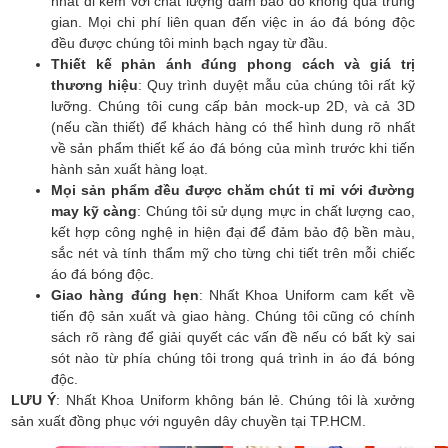
nhất đi kèm với chất lượng đảm bảo do không qua trung
gian. Mọi chi phí liên quan đến việc in áo đá bóng độc
đều được chúng tôi minh bạch ngay từ đầu.
Thiết kế phản ánh đúng phong cách và giá trị
thương hiệu
: Quy trình duyệt mẫu của chúng tôi rất kỹ
lưỡng. Chúng tôi cung cấp bản mock-up 2D, và cả 3D
(nếu cần thiết) để khách hàng có thể hình dung rõ nhất
về sản phẩm thiết kế áo đá bóng của mình trước khi tiến
hành sản xuất hàng loạt.
Mọi sản phẩm đều được chăm chút tỉ mỉ với đường
may kỹ càng
: Chúng tôi sử dụng mực in chất lượng cao,
kết hợp công nghệ in hiện đại để đảm bảo độ bền màu,
sắc nét và tính thẩm mỹ cho từng chi tiết trên mỗi chiếc
áo đá bóng độc.
Giao hàng đúng hẹn
: Nhất Khoa Uniform cam kết về
tiến độ sản xuất và giao hàng. Chúng tôi cũng có chính
sách rõ ràng để giải quyết các vấn đề nếu có bất kỳ sai
sót nào từ phía chúng tôi trong quá trình in áo đá bóng
độc.
LƯU Ý
: Nhất Khoa Uniform không bán lẻ. Chúng tôi là xưởng
sản xuất đồng phục với nguyên dây chuyền tại TP.HCM.