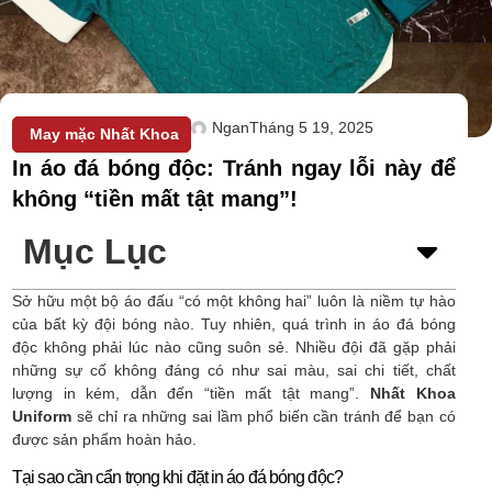
Ngan
Tháng 5 19, 2025
May mặc Nhất Khoa
In áo đá bóng độc: Tránh ngay lỗi này để
không “tiền mất tật mang”!
Mục Lục
Sở hữu một bộ áo đấu “có một không hai” luôn là niềm tự hào
của bất kỳ đội bóng nào. Tuy nhiên, quá trình in áo đá bóng
độc không phải lúc nào cũng suôn sẻ. Nhiều đội đã gặp phải
những sự cố không đáng có như sai màu, sai chi tiết, chất
lượng in kém, dẫn đến “tiền mất tật mang”.
Nhất Khoa
Uniform
sẽ chỉ ra những sai lầm phổ biến cần tránh để bạn có
được sản phẩm hoàn hảo.
Tại sao cần cẩn trọng khi đặt in áo đá bóng độc?