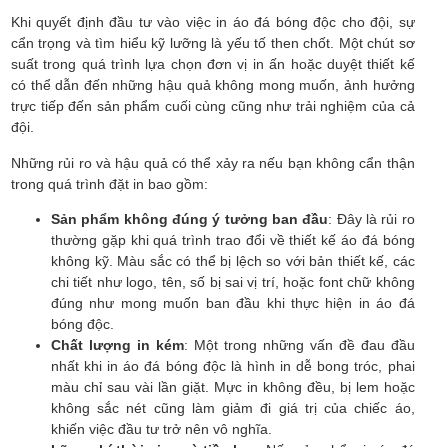
Khi quyết định đầu tư vào việc in áo đá bóng độc cho đội, sự
cẩn trọng và tìm hiểu kỹ lưỡng là yếu tố then chốt. Một chút sơ
suất trong quá trình lựa chọn đơn vị in ấn hoặc duyệt thiết kế
có thể dẫn đến những hậu quả không mong muốn, ảnh hưởng
trực tiếp đến sản phẩm cuối cùng cũng như trải nghiệm của cả
đội.
Những rủi ro và hậu quả có thể xảy ra nếu bạn không cẩn thận
trong quá trình đặt in bao gồm:
Sản phẩm không đúng ý tưởng ban đầu
: Đây là rủi ro
thường gặp khi quá trình trao đổi về thiết kế áo đá bóng
không kỹ. Màu sắc có thể bị lệch so với bản thiết kế, các
chi tiết như logo, tên, số bị sai vị trí, hoặc font chữ không
đúng như mong muốn ban đầu khi thực hiện in áo đá
bóng độc.
Chất lượng in kém
: Một trong những vấn đề đau đầu
nhất khi in áo đá bóng độc là hình in dễ bong tróc, phai
màu chỉ sau vài lần giặt. Mực in không đều, bị lem hoặc
không sắc nét cũng làm giảm đi giá trị của chiếc áo,
khiến việc đầu tư trở nên vô nghĩa.