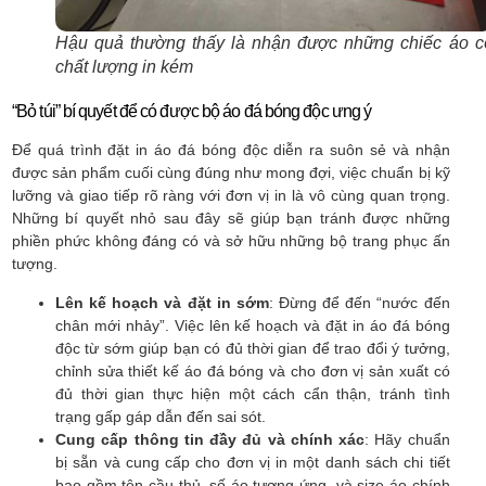
Hậu quả thường thấy là nhận được những chiếc áo c
chất lượng in kém
“Bỏ túi” bí quyết để có được bộ áo đá bóng độc ưng ý
Để quá trình đặt in áo đá bóng độc diễn ra suôn sẻ và nhận
được sản phẩm cuối cùng đúng như mong đợi, việc chuẩn bị kỹ
lưỡng và giao tiếp rõ ràng với đơn vị in là vô cùng quan trọng.
Những bí quyết nhỏ sau đây sẽ giúp bạn tránh được những
phiền phức không đáng có và sở hữu những bộ trang phục ấn
tượng.
Lên kế hoạch và đặt in sớm
: Đừng để đến “nước đến
chân mới nhảy”. Việc lên kế hoạch và đặt in áo đá bóng
độc từ sớm giúp bạn có đủ thời gian để trao đổi ý tưởng,
chỉnh sửa thiết kế áo đá bóng và cho đơn vị sản xuất có
đủ thời gian thực hiện một cách cẩn thận, tránh tình
trạng gấp gáp dẫn đến sai sót.
Cung cấp thông tin đầy đủ và chính xác
: Hãy chuẩn
bị sẵn và cung cấp cho đơn vị in một danh sách chi tiết
bao gồm tên cầu thủ, số áo tương ứng, và size áo chính