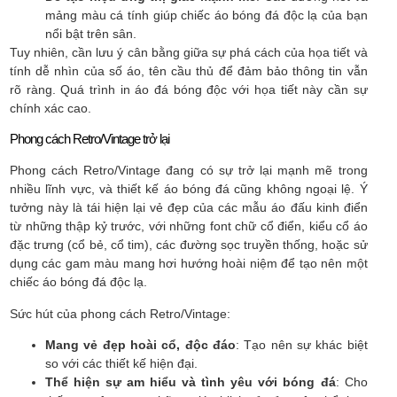
mảng màu cá tính giúp chiếc áo bóng đá độc lạ của bạn
nổi bật trên sân.
Tuy nhiên, cần lưu ý cân bằng giữa sự phá cách của họa tiết và
tính dễ nhìn của số áo, tên cầu thủ để đảm bảo thông tin vẫn
rõ ràng. Quá trình in áo đá bóng độc với họa tiết này cần sự
chính xác cao.
Phong cách Retro/Vintage trở lại
Phong cách Retro/Vintage đang có sự trở lại mạnh mẽ trong
nhiều lĩnh vực, và thiết kế áo bóng đá cũng không ngoại lệ. Ý
tưởng này là tái hiện lại vẻ đẹp của các mẫu áo đấu kinh điển
từ những thập kỷ trước, với những font chữ cổ điển, kiểu cổ áo
đặc trưng (cổ bẻ, cổ tim), các đường sọc truyền thống, hoặc sử
dụng các gam màu mang hơi hướng hoài niệm để tạo nên một
chiếc áo bóng đá độc lạ.
Sức hút của phong cách Retro/Vintage:
Mang vẻ đẹp hoài cổ, độc đáo
: Tạo nên sự khác biệt
so với các thiết kế hiện đại.
Thể hiện sự am hiểu và tình yêu với bóng đá
: Cho