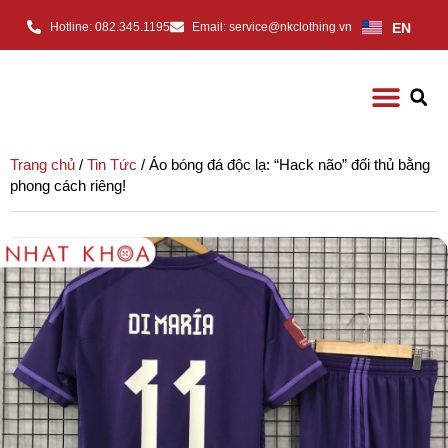
EN
Hotline: 082.345.1195
Email: service@nkclothing.vn
Trang chủ
/
Tin Tức
/ Áo bóng đá độc lạ: “Hack não” đối thủ bằng
phong cách riêng!