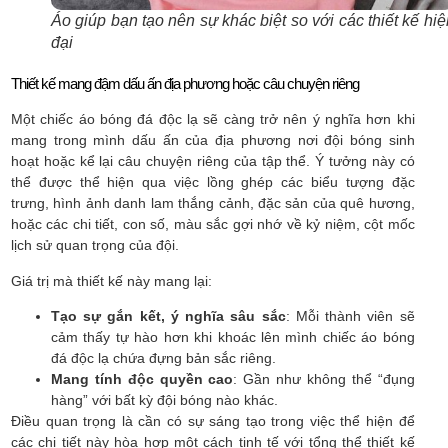
Áo giúp bạn tạo nên sự khác biệt so với các thiết kế hiệ
đại
Thiết kế mang đậm dấu ấn địa phương hoặc câu chuyện riêng
Một chiếc áo bóng đá độc lạ sẽ càng trở nên ý nghĩa hơn khi
mang trong mình dấu ấn của địa phương nơi đội bóng sinh
hoạt hoặc kể lại câu chuyện riêng của tập thể. Ý tưởng này có
thể được thể hiện qua việc lồng ghép các biểu tượng đặc
trưng, hình ảnh danh lam thắng cảnh, đặc sản của quê hương,
hoặc các chi tiết, con số, màu sắc gợi nhớ về kỷ niệm, cột mốc
lịch sử quan trọng của đội.
Giá trị mà thiết kế này mang lại:
Tạo sự gắn kết, ý nghĩa sâu sắc
: Mỗi thành viên sẽ
cảm thấy tự hào hơn khi khoác lên mình chiếc áo bóng
đá độc lạ chứa đựng bản sắc riêng.
Mang tính độc quyền cao
: Gần như không thể “đụng
hàng” với bất kỳ đội bóng nào khác.
Điều quan trọng là cần có sự sáng tạo trong việc thể hiện để
các chi tiết này hòa hợp một cách tinh tế với tổng thể thiết kế