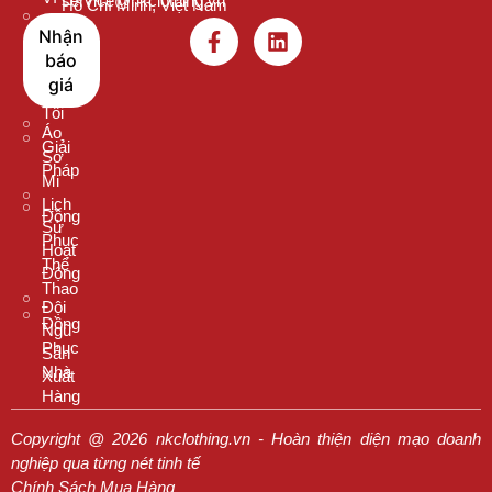
service@nkclothing.vn
Hồ Chí Minh, Việt Nam
Sao
Áo
Nhận
Nên
Thun
báo
Chọn
Cổ
giá
Chúng
Tròn
Tôi
Áo
Giải
Sơ
Pháp
Mi
Lịch
Đồng
Sử
Phục
Hoạt
Thể
Động
Thao
Đội
Đồng
Ngũ
Phục
Sản
Nhà
Xuất
Hàng
Copyright @ 2026 nkclothing.vn - Hoàn thiện diện mạo doanh
nghiệp qua từng nét tinh tế
Chính Sách Mua Hàng