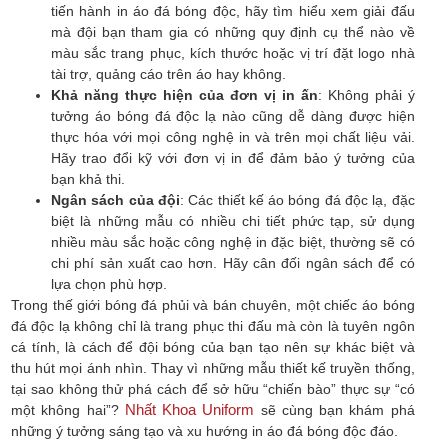
tiến hành in áo đá bóng độc, hãy tìm hiểu xem giải đấu
mà đội bạn tham gia có những quy định cụ thể nào về
màu sắc trang phục, kích thước hoặc vị trí đặt logo nhà
tài trợ, quảng cáo trên áo hay không.
Khả năng thực hiện của đơn vị in ấn
: Không phải ý
tưởng áo bóng đá độc lạ nào cũng dễ dàng được hiện
thực hóa với mọi công nghệ in và trên mọi chất liệu vải.
Hãy trao đổi kỹ với đơn vị in để đảm bảo ý tưởng của
bạn khả thi.
Ngân sách của đội
: Các thiết kế áo bóng đá độc lạ, đặc
biệt là những mẫu có nhiều chi tiết phức tạp, sử dụng
nhiều màu sắc hoặc công nghệ in đặc biệt, thường sẽ có
chi phí sản xuất cao hơn. Hãy cân đối ngân sách để có
lựa chọn phù hợp.
Trong thế giới bóng đá phủi và bán chuyên, một chiếc áo bóng
đá độc lạ không chỉ là trang phục thi đấu mà còn là tuyên ngôn
cá tính, là cách để đội bóng của bạn tạo nên sự khác biệt và
thu hút mọi ánh nhìn. Thay vì những mẫu thiết kế truyền thống,
tại sao không thử phá cách để sở hữu “chiến bào” thực sự “có
Nhất Khoa Uniform
một không hai”?
sẽ cùng bạn khám phá
những ý tưởng sáng tạo và xu hướng in áo đá bóng độc đáo.