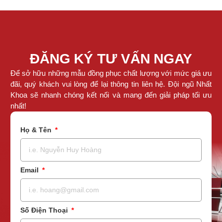
ĐĂNG KÝ TƯ VẤN NGAY
Để sở hữu những mẫu đồng phục chất lượng với mức giá ưu
đãi, quý khách vui lòng để lại thông tin liên hệ. Đội ngũ Nhất
Khoa sẽ nhanh chóng kết nối và mang đến giải pháp tối ưu
nhất!
Họ & Tên
Email
Số Điện Thoại