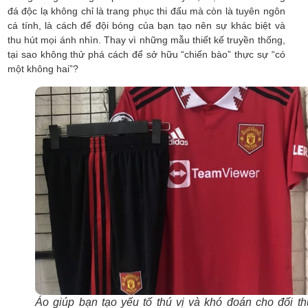
đá độc lạ không chỉ là trang phục thi đấu mà còn là tuyên ngôn
cá tính, là cách để đội bóng của bạn tạo nên sự khác biệt và
thu hút mọi ánh nhìn. Thay vì những mẫu thiết kế truyền thống,
tại sao không thử phá cách để sở hữu “chiến bào” thực sự “có
một không hai”?
Áo giúp bạn tạo yếu tố thú vị và khó đoán cho đối th