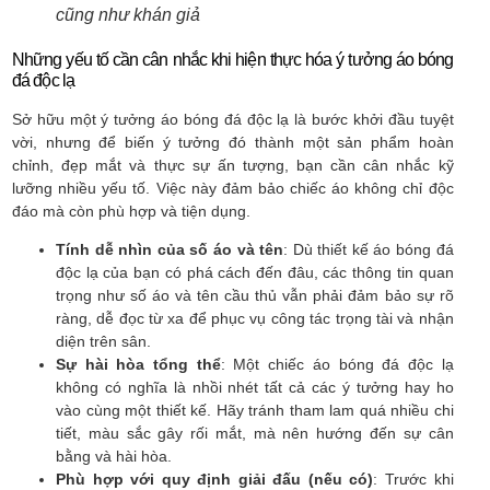
cũng như khán giả
Những yếu tố cần cân nhắc khi hiện thực hóa ý tưởng áo bóng
đá độc lạ
Sở hữu một ý tưởng áo bóng đá độc lạ là bước khởi đầu tuyệt
vời, nhưng để biến ý tưởng đó thành một sản phẩm hoàn
chỉnh, đẹp mắt và thực sự ấn tượng, bạn cần cân nhắc kỹ
lưỡng nhiều yếu tố. Việc này đảm bảo chiếc áo không chỉ độc
đáo mà còn phù hợp và tiện dụng.
Tính dễ nhìn của số áo và tên
: Dù thiết kế áo bóng đá
độc lạ của bạn có phá cách đến đâu, các thông tin quan
trọng như số áo và tên cầu thủ vẫn phải đảm bảo sự rõ
ràng, dễ đọc từ xa để phục vụ công tác trọng tài và nhận
diện trên sân.
Sự hài hòa tổng thể
: Một chiếc áo bóng đá độc lạ
không có nghĩa là nhồi nhét tất cả các ý tưởng hay ho
vào cùng một thiết kế. Hãy tránh tham lam quá nhiều chi
tiết, màu sắc gây rối mắt, mà nên hướng đến sự cân
bằng và hài hòa.
Phù hợp với quy định giải đấu (nếu có)
: Trước khi