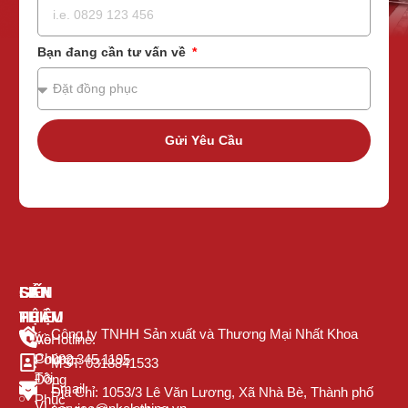
Bạn đang cần tư vấn về
Gửi Yêu Cầu
GIỚI
SẢN
LIÊN
THIỆU
PHẨM
HỆ
Công ty TNHH Sản xuất và Thương Mại Nhất Khoa
Về
Áo
Hotline:
Chúng
Polo
082.345.1195
MST: 0318841533
Tôi
Đồng
Email:
Địa Chỉ: 1053/3 Lê Văn Lương, Xã Nhà Bè, Thành phố
Phục
Vì