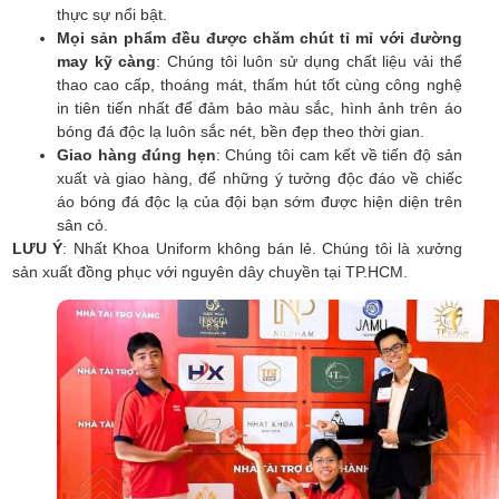
thực sự nổi bật.
Mọi sản phẩm đều được chăm chút tỉ mỉ với đường
may kỹ càng
: Chúng tôi luôn sử dụng chất liệu vải thể
thao cao cấp, thoáng mát, thấm hút tốt cùng công nghệ
in tiên tiến nhất để đảm bảo màu sắc, hình ảnh trên áo
bóng đá độc lạ luôn sắc nét, bền đẹp theo thời gian.
Giao hàng đúng hẹn
: Chúng tôi cam kết về tiến độ sản
xuất và giao hàng, để những ý tưởng độc đáo về chiếc
áo bóng đá độc lạ của đội bạn sớm được hiện diện trên
sân cỏ.
LƯU Ý
: Nhất Khoa Uniform không bán lẻ. Chúng tôi là xưởng
sản xuất đồng phục với nguyên dây chuyền tại TP.HCM.