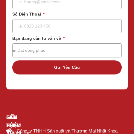
Số Điện Thoại
Bạn đang cần tư vấn về
Gửi Yêu Cầu
GIỚI
SẢN
LIÊN
THIỆU
PHẨM
HỆ
Công ty TNHH Sản xuất và Thương Mại Nhất Khoa
Về
Áo
Hotline: