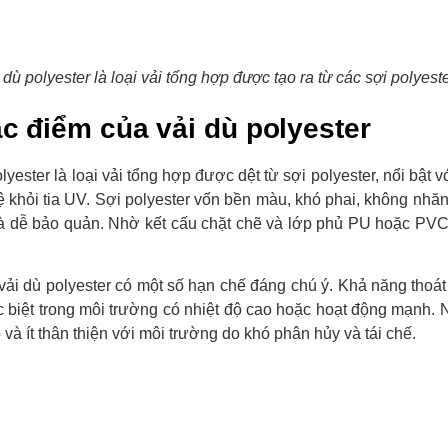
 dù polyester là loại vải tổng hợp được tạo ra từ các sợi polyest
ặc điểm của vải dù polyester
lyester là loại vải tổng hợp được dệt từ sợi polyester, nổi bật
ệ khỏi tia UV. Sợi polyester vốn bền màu, khó phai, không nhă
và dễ bảo quản. Nhờ kết cấu chặt chẽ và lớp phủ PU hoặc PVC, 
.
 vải dù polyester có một số hạn chế đáng chú ý. Khả năng tho
c biệt trong môi trường có nhiệt độ cao hoặc hoạt động mạnh. Ng
 và ít thân thiện với môi trường do khó phân hủy và tái chế.