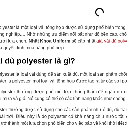
olyester là một loại vải tổng hợp được sử dụng phổ biến tron
ng nghiệp,… Nhờ những ưu điểm nổi bật như độ bền cao, chống
ười lựa chọn.
Nhất Khoa Uniform
sẽ cập nhật
giá vải dù poly
ra quyết định mua hàng phù hợp.
i dù polyester là gì?
olyester là loại vải dùng để sản xuất dù, một loại sản phẩm ch
ter là polyester, một loại vải tổng hợp được tạo ra từ các sợi po
olyester thường được phủ một lớp chống thấm để ngăn nước
i mưa và gió. Nó cũng có thể có các tính năng khác như chống t
ster thường được sử dụng cho các sản phẩm như ô dù, dù trang 
ài trời. Điều này là do polyester có khả năng chịu nước tốt
 trở thành một lựa chọn phổ biến cho việc bảo vệ khỏi thời tiết 