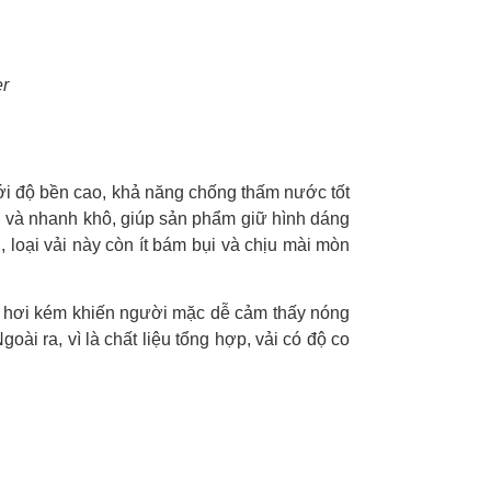
er
 với độ bền cao, khả năng chống thấm nước tốt
n và nhanh khô, giúp sản phẩm giữ hình dáng
loại vải này còn ít bám bụi và chịu mài mòn
át hơi kém khiến người mặc dễ cảm thấy nóng
oài ra, vì là chất liệu tổng hợp, vải có độ co