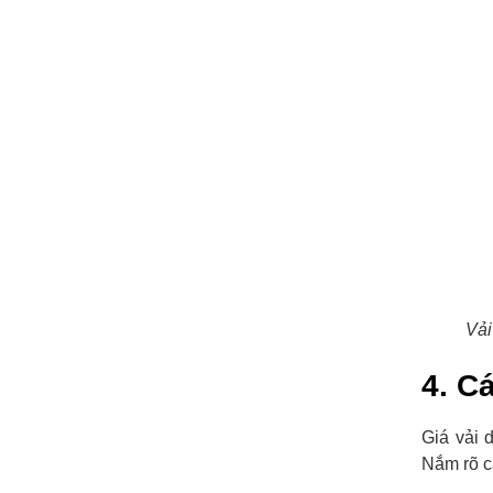
Vả
4. C
Giá vải 
Nắm rõ c