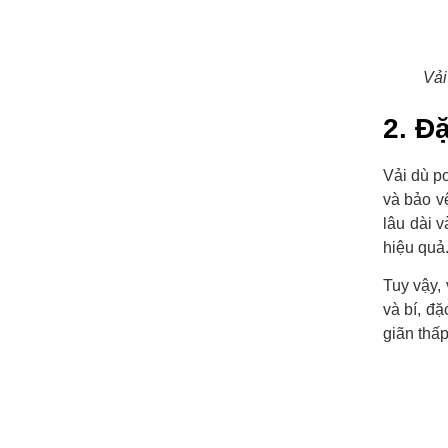
Vải
2. Đ
Vải dù po
và bảo v
lâu dài 
hiệu quả
Tuy vậy,
và bí, đặ
giãn thấp