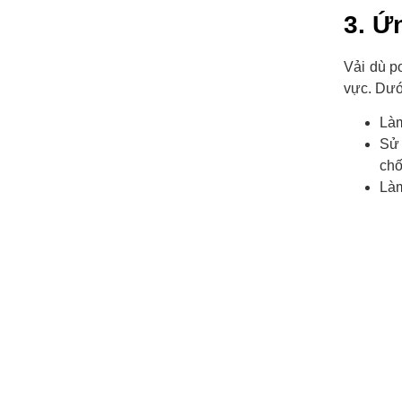
3. Ứ
Vải dù p
vực. Dướ
Làm
Sử 
chố
Làm