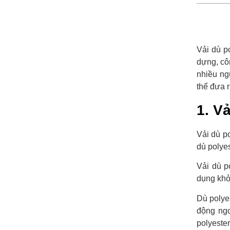
Vải dù p
dựng, cô
nhiều ng
thể đưa 
1. Vả
Vải dù p
dù polyes
Vải dù p
dụng khỏ
Dù polye
động ngo
polyester