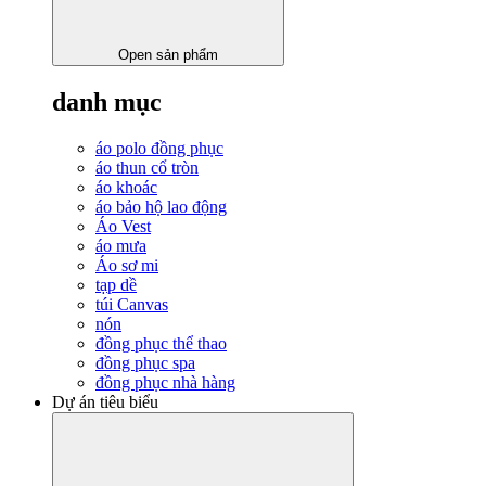
Open sản phẩm
danh mục
áo polo đồng phục
áo thun cổ tròn
áo khoác
áo bảo hộ lao động
Áo Vest
áo mưa
Áo sơ mi
tạp dề
túi Canvas
nón
đồng phục thể thao
đồng phục spa
đồng phục nhà hàng
Dự án tiêu biểu