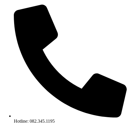
Chuyển
đến
nội
dung
Hotline: 082.345.1195