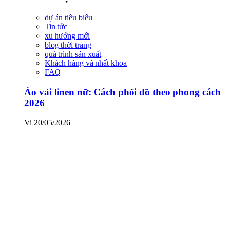
dự án tiêu biểu
Tin tức
xu hướng mới
blog thời trang
quá trình sản xuất
Khách hàng và nhất khoa
FAQ
Áo vải linen nữ: Cách phối đồ theo phong cách
2026
Vi
20/05/2026