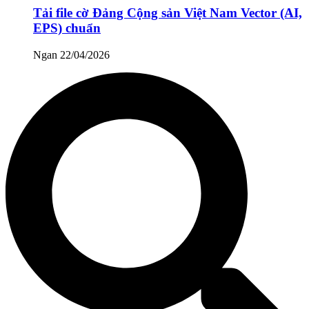
Tải file cờ Đảng Cộng sản Việt Nam Vector (AI,
EPS) chuẩn
Ngan
22/04/2026