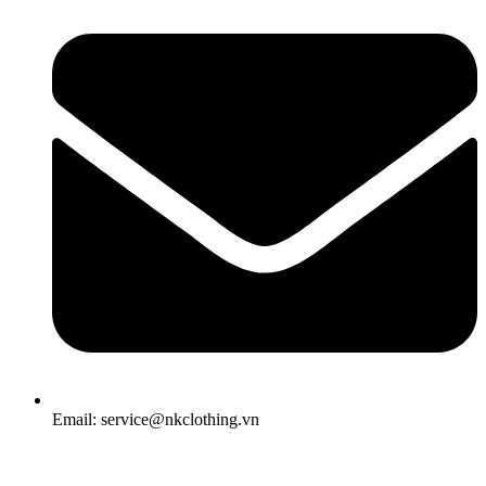
Email: service@nkclothing.vn