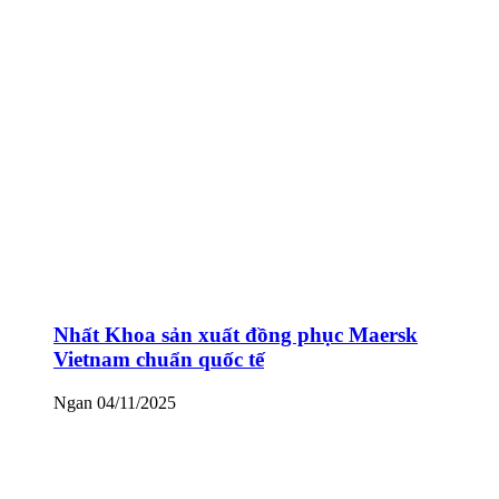
Nhất Khoa sản xuất đồng phục Maersk
Vietnam chuẩn quốc tế
Ngan
04/11/2025