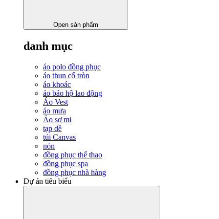
Open sản phẩm
danh mục
áo polo đồng phục
áo thun cổ tròn
áo khoác
áo bảo hộ lao động
Áo Vest
áo mưa
Áo sơ mi
tạp dề
túi Canvas
nón
đồng phục thể thao
đồng phục spa
đồng phục nhà hàng
Dự án tiêu biểu