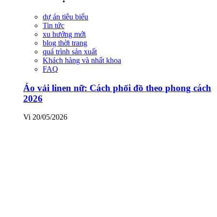
dự án tiêu biểu
Tin tức
xu hướng mới
blog thời trang
quá trình sản xuất
Khách hàng và nhất khoa
FAQ
Áo vải linen nữ: Cách phối đồ theo phong cách
2026
Vi
20/05/2026