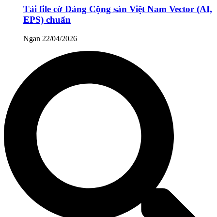
Tải file cờ Đảng Cộng sản Việt Nam Vector (AI,
EPS) chuẩn
Ngan
22/04/2026