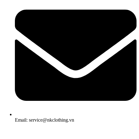
Email: service@nkclothing.vn