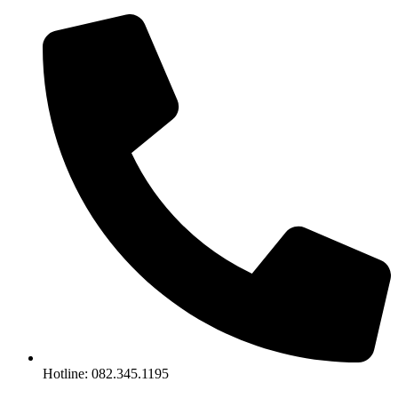
Chuyển
đến
nội
dung
Hotline: 082.345.1195