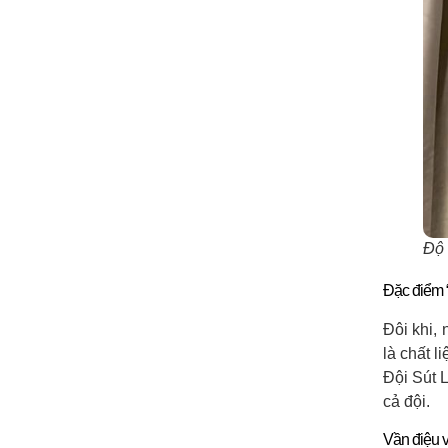
Độ
Đặc điểm 
Đôi khi,
là chất 
Đội Sút 
cả đội.
Vần điệu v