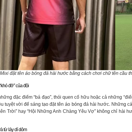
 Mixi đặt tên áo bóng đá hài hước bằng cách chơi chữ tên cầu th
“khó đỡ” của đội
 những đặc điểm “bá đạo”, thói quen cố hữu hoặc cả những “điể
liệu tuyệt vời để sáng tạo đặt tên áo bóng đá hài hước. Những 
Lên Trời” hay “Hội Những Anh Chàng Yêu Vợ” không chỉ hài hướ
à từ láy dí dỏm