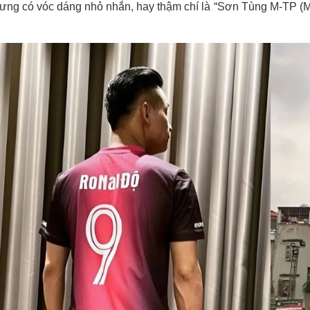
ưng có vóc dáng nhỏ nhắn, hay thậm chí là “Sơn Tùng M-TP (Mê