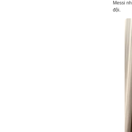
Messi nh
đội.