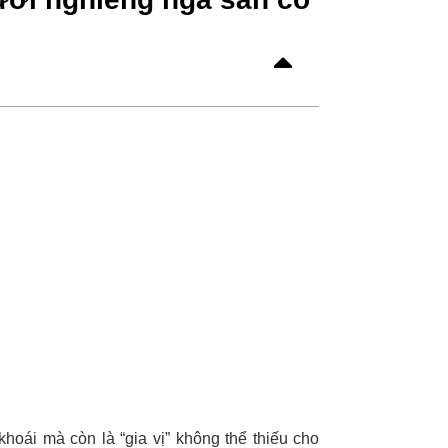
hoái mà còn là “gia vị” không thể thiếu cho