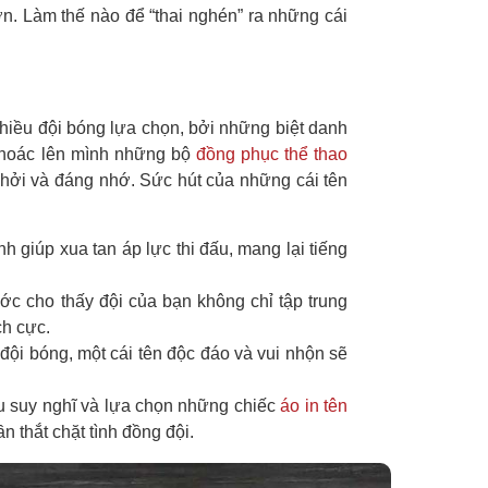
n. Làm thế nào để “thai nghén” ra những cái
hiều đội bóng lựa chọn, bởi những biệt danh
 khoác lên mình những bộ
đồng phục thể thao
khởi và đáng nhớ. Sức hút của những cái tên
h giúp xua tan áp lực thi đấu, mang lại tiếng
ước cho thấy đội của bạn không chỉ tập trung
ch cực.
 đội bóng, một cái tên độc đáo và vui nhộn sẽ
au suy nghĩ và lựa chọn những chiếc
áo in tên
 thắt chặt tình đồng đội.