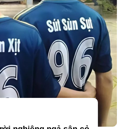
Cười nghiêng ngả sân cỏ