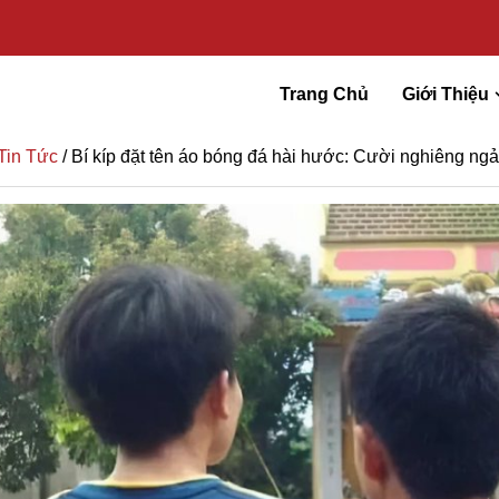
Trang Chủ
Giới Thiệu
Tin Tức
/ Bí kíp đặt tên áo bóng đá hài hước: Cười nghiêng ngả