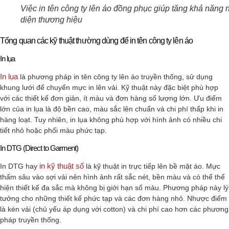
Việc in tên công ty lên áo đồng phục giúp tăng khả năng 
diện thương hiệu
Tổng quan các kỹ thuật thường dùng để in tên công ty lên áo
In lụa
In lụa
là phương pháp in tên công ty lên áo truyền thống, sử dụng
khung lưới để chuyển mực in lên vải. Kỹ thuật này đặc biệt phù hợp
với các thiết kế đơn giản, ít màu và đơn hàng số lượng lớn. Ưu điểm
lớn của in lụa là độ bền cao, màu sắc lên chuẩn và chi phí thấp khi in
hàng loạt. Tuy nhiên, in lụa không phù hợp với hình ảnh có nhiều chi
tiết nhỏ hoặc phối màu phức tạp.
In DTG (Direct to Garment)
in kỹ thuật số
In DTG hay
là kỹ thuật in trực tiếp lên bề mặt áo. Mực
thấm sâu vào sợi vải nên hình ảnh rất sắc nét, bền màu và có thể thể
hiện thiết kế đa sắc mà không bị giới hạn số màu. Phương pháp này lý
tưởng cho những thiết kế phức tạp và các đơn hàng nhỏ. Nhược điểm
là kén vải (chủ yếu áp dụng với cotton) và chi phí cao hơn các phương
pháp truyền thống.