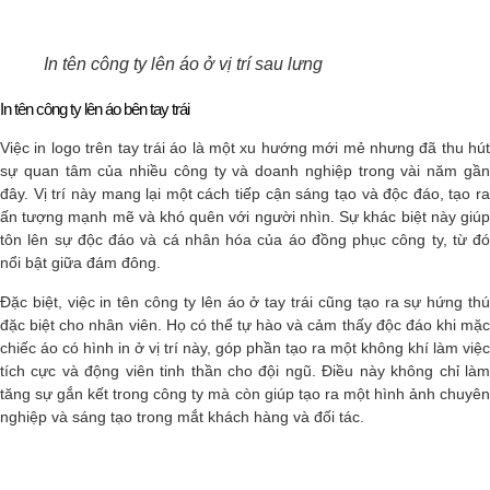
In tên công ty lên áo ở vị trí sau lưng
In tên công ty lên áo bên tay trái
Việc in logo trên tay trái áo là một xu hướng mới mẻ nhưng đã thu hút
sự quan tâm của nhiều công ty và doanh nghiệp trong vài năm gần
đây. Vị trí này mang lại một cách tiếp cận sáng tạo và độc đáo, tạo ra
ấn tượng mạnh mẽ và khó quên với người nhìn. Sự khác biệt này giúp
tôn lên sự độc đáo và cá nhân hóa của áo đồng phục công ty, từ đó
nổi bật giữa đám đông.
Đặc biệt, việc in tên công ty lên áo ở tay trái cũng tạo ra sự hứng thú
đặc biệt cho nhân viên. Họ có thể tự hào và cảm thấy độc đáo khi mặc
chiếc áo có hình in ở vị trí này, góp phần tạo ra một không khí làm việc
tích cực và động viên tinh thần cho đội ngũ. Điều này không chỉ làm
tăng sự gắn kết trong công ty mà còn giúp tạo ra một hình ảnh chuyên
nghiệp và sáng tạo trong mắt khách hàng và đối tác.