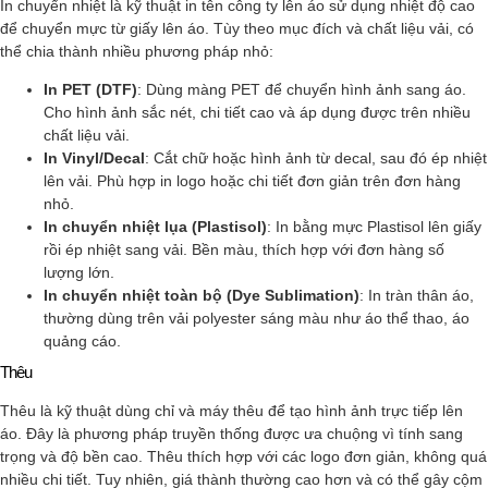
In chuyển nhiệt là kỹ thuật in tên công ty lên áo sử dụng nhiệt độ cao
để chuyển mực từ giấy lên áo. Tùy theo mục đích và chất liệu vải, có
thể chia thành nhiều phương pháp nhỏ:
In PET (DTF)
: Dùng màng PET để chuyển hình ảnh sang áo.
Cho hình ảnh sắc nét, chi tiết cao và áp dụng được trên nhiều
chất liệu vải.
In Vinyl/Decal
: Cắt chữ hoặc hình ảnh từ decal, sau đó ép nhiệt
lên vải. Phù hợp in logo hoặc chi tiết đơn giản trên đơn hàng
nhỏ.
In chuyển nhiệt lụa (Plastisol)
: In bằng mực Plastisol lên giấy
rồi ép nhiệt sang vải. Bền màu, thích hợp với đơn hàng số
lượng lớn.
In chuyển nhiệt toàn bộ (Dye Sublimation)
: In tràn thân áo,
thường dùng trên vải polyester sáng màu như áo thể thao, áo
quảng cáo.
Thêu
Thêu là kỹ thuật dùng chỉ và máy thêu để tạo hình ảnh trực tiếp lên
áo. Đây là phương pháp truyền thống được ưa chuộng vì tính sang
trọng và độ bền cao. Thêu thích hợp với các logo đơn giản, không quá
nhiều chi tiết. Tuy nhiên, giá thành thường cao hơn và có thể gây cộm