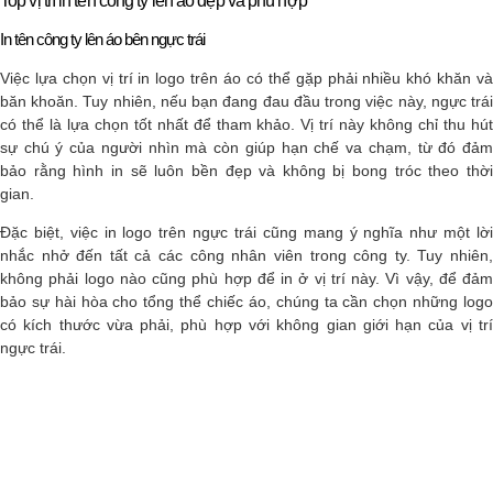
Top vị trí in tên công ty lên áo đẹp và phù hợp
In tên công ty lên áo bên ngực trái
Việc lựa chọn vị trí in logo trên áo có thể gặp phải nhiều khó khăn và
băn khoăn. Tuy nhiên, nếu bạn đang đau đầu trong việc này, ngực trái
có thể là lựa chọn tốt nhất để tham khảo. Vị trí này không chỉ thu hút
sự chú ý của người nhìn mà còn giúp hạn chế va chạm, từ đó đảm
bảo rằng hình in sẽ luôn bền đẹp và không bị bong tróc theo thời
gian.
Đặc biệt, việc in logo trên ngực trái cũng mang ý nghĩa như một lời
nhắc nhở đến tất cả các công nhân viên trong công ty. Tuy nhiên,
không phải logo nào cũng phù hợp để in ở vị trí này. Vì vậy, để đảm
bảo sự hài hòa cho tổng thể chiếc áo, chúng ta cần chọn những logo
có kích thước vừa phải, phù hợp với không gian giới hạn của vị trí
ngực trái.