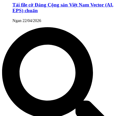
Tải file cờ Đảng Cộng sản Việt Nam Vector (AI,
EPS) chuẩn
Ngan
22/04/2026