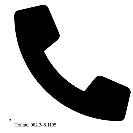
Chuyển
đến
nội
dung
Hotline: 082.345.1195