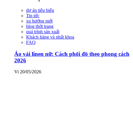
dự án tiêu biểu
Tin tức
xu hướng mới
blog thời trang
quá trình sản xuất
Khách hàng và nhất khoa
FAQ
Áo vải linen nữ: Cách phối đồ theo phong cách
2026
Vi
20/05/2026