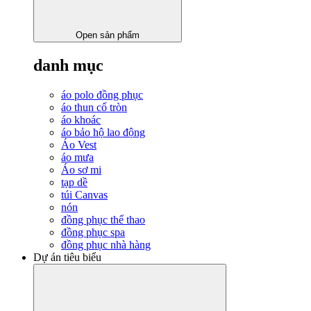
Open sản phẩm
danh mục
áo polo đồng phục
áo thun cổ tròn
áo khoác
áo bảo hộ lao động
Áo Vest
áo mưa
Áo sơ mi
tạp dề
túi Canvas
nón
đồng phục thể thao
đồng phục spa
đồng phục nhà hàng
Dự án tiêu biểu