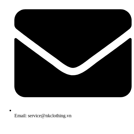
Email: service@nkclothing.vn