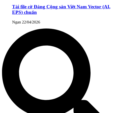
Tải file cờ Đảng Cộng sản Việt Nam Vector (AI,
EPS) chuẩn
Ngan
22/04/2026