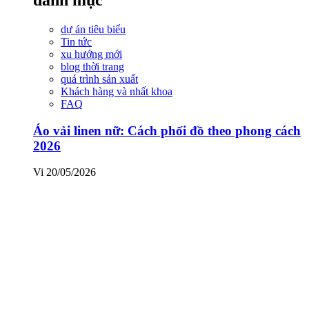
dự án tiêu biểu
Tin tức
xu hướng mới
blog thời trang
quá trình sản xuất
Khách hàng và nhất khoa
FAQ
Áo vải linen nữ: Cách phối đồ theo phong cách
2026
Vi
20/05/2026