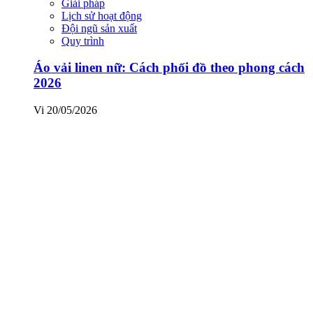
Giải pháp
Lịch sử hoạt động
Đội ngũ sản xuất
Quy trình
Áo vải linen nữ: Cách phối đồ theo phong cách
2026
Vi
20/05/2026