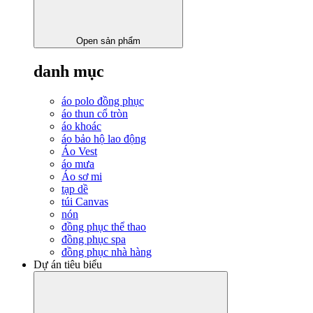
Open sản phẩm
danh mục
áo polo đồng phục
áo thun cổ tròn
áo khoác
áo bảo hộ lao động
Áo Vest
áo mưa
Áo sơ mi
tạp dề
túi Canvas
nón
đồng phục thể thao
đồng phục spa
đồng phục nhà hàng
Dự án tiêu biểu