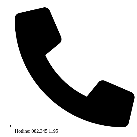
Chuyển
đến
nội
dung
Hotline: 082.345.1195