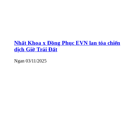
Nhất Khoa x Đồng Phục EVN lan tỏa chiến
dịch Giờ Trái Đất
Ngan
03/11/2025