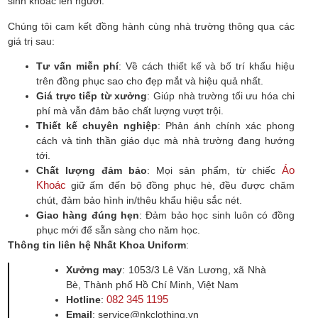
sinh khoác lên người.
Chúng tôi cam kết đồng hành cùng nhà trường thông qua các
giá trị sau:
Tư vấn miễn phí
: Về cách thiết kế và bố trí khẩu hiệu
trên đồng phục sao cho đẹp mắt và hiệu quả nhất.
Giá trực tiếp từ xưởng
: Giúp nhà trường tối ưu hóa chi
phí mà vẫn đảm bảo chất lượng vượt trội.
Thiết kế chuyên nghiệp
: Phản ánh chính xác phong
cách và tinh thần giáo dục mà nhà trường đang hướng
tới.
Áo
Chất lượng đảm bảo
: Mọi sản phẩm, từ chiếc
Khoác
giữ ấm đến bộ đồng phục hè, đều được chăm
chút, đảm bảo hình in/thêu khẩu hiệu sắc nét.
Giao hàng đúng hẹn
: Đảm bảo học sinh luôn có đồng
phục mới để sẵn sàng cho năm học.
Thông tin liên hệ Nhất Khoa Uniform
:
Xưởng may
: 1053/3 Lê Văn Lương, xã Nhà
Bè, Thành phố Hồ Chí Minh, Việt Nam
082 345 1195
Hotline
:
Email
: service@nkclothing.vn