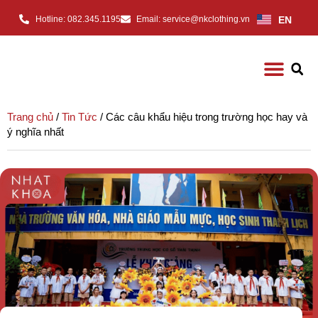
EN
Hotline: 082.345.1195
Email: service@nkclothing.vn
Trang chủ
/
Tin Tức
/ Các câu khẩu hiệu trong trường học hay và
ý nghĩa nhất