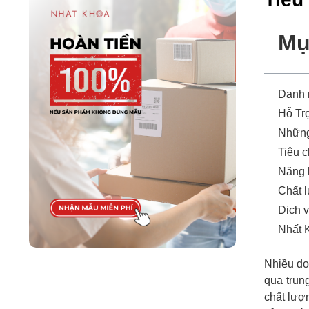
Mụ
Danh
Hỗ Tr
Những
Tiêu c
Năng 
Chất 
Dịch 
Nhất K
Nhiều do
qua trun
chất lượ