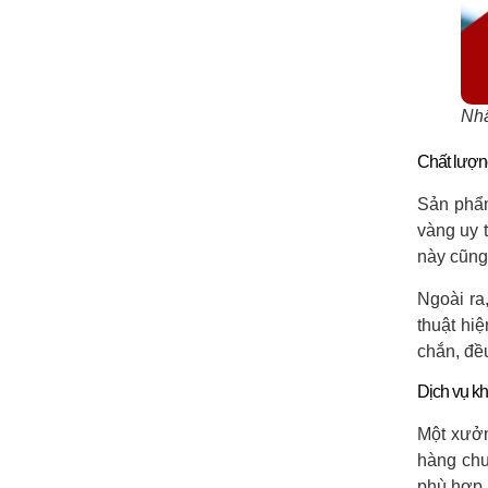
Nhâ
Chất lượn
Sản phẩm
vàng uy 
này cũng
Ngoài ra
thuật hi
chắn, đề
Dịch vụ k
Một xưởn
hàng chu
phù hợp 