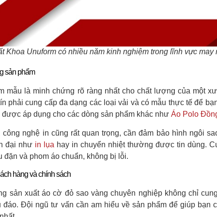
́t Khoa Unuform có nhiều năm kinh nghiệm trong lĩnh vực may 
g sản phẩm
 mẫu là minh chứng rõ ràng nhất cho chất lượng của một x
tín phải cung cấp đa dạng các loại vải và có mẫu thực tế để b
 được áp dụng cho các dòng sản phẩm khác như
Áo Polo Đồn
, công nghệ in cũng rất quan trọng, cần đảm bảo hình ngôi sa
ện đại như
in lụa
hay in chuyển nhiệt thường được tin dùng. C
u đặn và phom áo chuẩn, không bị lỗi.
hách hàng và chính sách
g sản xuất áo cờ đỏ sao vàng chuyên nghiệp không chỉ cung
 đáo. Đội ngũ tư vấn cần am hiểu về sản phẩm để giúp bạn ch
nhất.