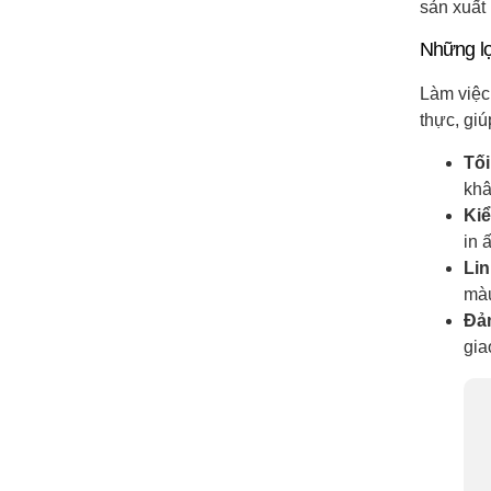
sản xuất 
Những lợ
Làm việc
thực, gi
Tối
khâ
Kiể
in 
Lin
màu
Đả
gia