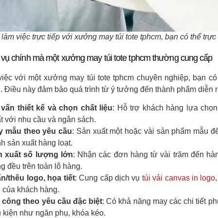
làm việc trực tiếp với xưởng may túi tote tphcm, bạn có thể trực 
 vụ chính mà một xưởng may túi tote tphcm thường cung cấp
việc với một xưởng may túi tote tphcm chuyên nghiệp, bạn c
n. Điều này đảm bảo quá trình từ ý tưởng đến thành phẩm diễn r
vấn thiết kế và chọn chất liệu
: Hỗ trợ khách hàng lựa chọn
t với nhu cầu và ngân sách.
y mẫu theo yêu cầu
: Sản xuất một hoặc vài sản phẩm mẫu để
h sản xuất hàng loạt.
 xuất số lượng lớn
: Nhận các đơn hàng từ vài trăm đến hà
g đều trên toàn lô hàng.
ấn/thêu logo, họa tiết
: Cung cấp dịch vụ
túi vải canvas in logo
 của khách hàng.
 công theo yêu cầu đặc biệt
: Có khả năng may các chi tiết ph
 kiện như ngăn phụ, khóa kéo.