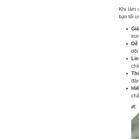
Khi làm v
bạn tối 
Giá
tru
Dễ 
dõi
Lin
chí
Thờ
đán
Hiể
chấ