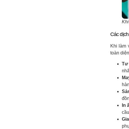
Khi 
Các dịch
Khi làm 
toàn diệ
Tư 
nhấ
Ma
hàn
Sản
đồn
In 
cầu
Gia
phụ