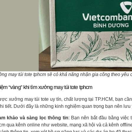
ng may túi tote tphcm sẽ có khả năng nhận gia công theo yêu c
iệm “vàng” khi tìm xưởng may túi tote tphcm
ược xưởng may túi tote uy tín, chất lượng tại TP.HCM, bạn cần
chi tiết. Dưới đây là những kinh nghiệm quan trọng bạn nên lưu 
m khảo và sàng lọc thông tin
: Bạn nên bắt đầu bằng việc t
cm qua kênh online như website, mạng xã hội và cả kênh offline 
sánh thông tin, xem xét hồ sơ năng lực và các dự án họ đã thực