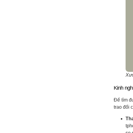
Xưở
Kinh ngh
Để tìm đ
trao đổi 
Tha
tph
so 