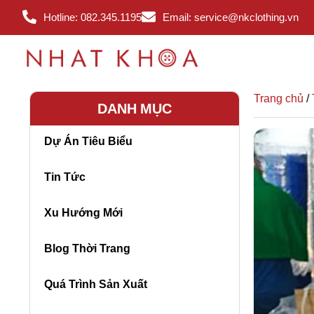
Hotline: 082.345.1195
Email: service@nkclothing.vn
Trang chủ
/
DANH MỤC
Dự Án Tiêu Biểu
Tin Tức
Xu Hướng Mới
Blog Thời Trang
Quá Trình Sản Xuất