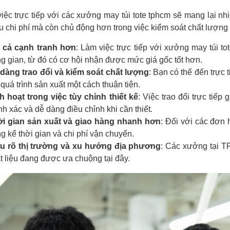
iệc trực tiếp với các xưởng may túi tote tphcm sẽ mang lại nhi
ưu chi phí mà còn chủ động hơn trong việc kiểm soát chất lượn
 cả cạnh tranh hơn
: Làm việc trực tiếp với xưởng may túi t
ng gian, từ đó có cơ hội nhận được mức giá gốc tốt hơn.
dàng trao đổi và kiểm soát chất lượng
: Bạn có thể đến trực
 quá trình sản xuất một cách thuận tiện.
h hoạt trong việc tùy chỉnh thiết kế
: Việc trao đổi trực tiếp
nh xác và dễ dàng điều chỉnh khi cần thiết.
i gian sản xuất và giao hàng nhanh hơn
: Đối với các đơn 
g kể thời gian và chi phí vận chuyển.
u rõ thị trường và xu hướng địa phương
: Các xưởng tại T
t liệu đang được ưa chuộng tại đây.