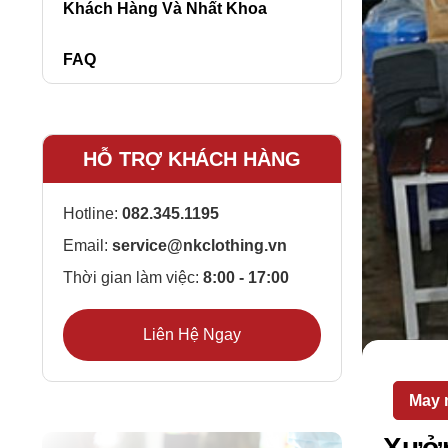
Khách Hàng Và Nhất Khoa
FAQ
HỖ TRỢ KHÁCH HÀNG
Hotline:
082.345.1195
Email:
service@nkclothing.vn
Thời gian làm việc:
8:00 - 17:00
Liên Hệ Ngay
May 
Xưởn