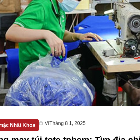
Vi
Tháng 8 1, 2025
mặc Nhất Khoa
g may túi tote tphcm: Tìm địa chỉ 