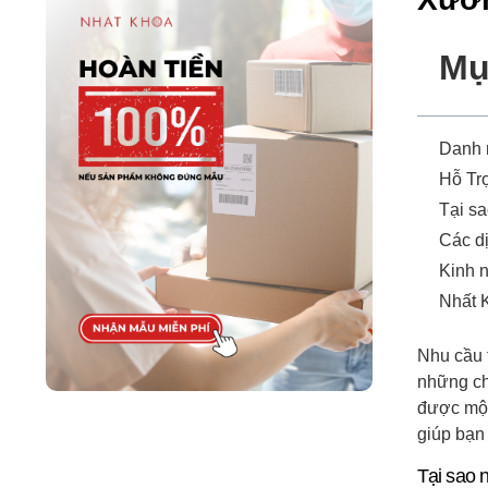
Mụ
Danh
Hỗ Tr
Tại sa
Các d
Kinh n
Nhất K
Nhu cầu 
những chi
được một
giúp bạn
Tại sao 