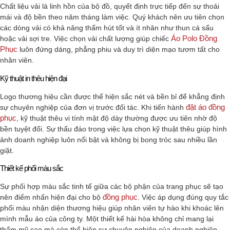
Chất liệu vải là linh hồn của bộ đồ, quyết định trực tiếp đến sự thoải
mái và độ bền theo năm tháng làm việc. Quý khách nên ưu tiên chọn
các dòng vải có khả năng thấm hút tốt và ít nhăn như thun cá sấu
Áo Polo Đồng
hoặc vải sợi tre. Việc chọn vải chất lượng giúp chiếc
Phục
luôn đứng dáng, phẳng phiu và duy trì diện mạo tươm tất cho
nhân viên.
Kỹ thuật in thêu hiện đại
Logo thương hiệu cần được thể hiện sắc nét và bền bỉ để khẳng định
đặt áo đồng
sự chuyên nghiệp của đơn vị trước đối tác. Khi tiến hành
phục
, kỹ thuật thêu vi tính mật độ dày thường được ưu tiên nhờ độ
bền tuyệt đối. Sự thấu đáo trong việc lựa chọn kỹ thuật thêu giúp hình
ảnh doanh nghiệp luôn nổi bật và không bị bong tróc sau nhiều lần
giặt.
Thiết kế phối màu sắc
Sự phối hợp màu sắc tinh tế giữa các bộ phận của trang phục sẽ tạo
đồng phục
nên điểm nhấn hiện đại cho bộ
. Việc áp dụng đúng quy tắc
phối màu nhận diện thương hiệu giúp nhân viên tự hào khi khoác lên
mình mẫu áo của công ty. Một thiết kế hài hòa không chỉ mang lại
thẩm mỹ cao mà còn thể hiện sự chuyên nghiệp của doanh nghiệp