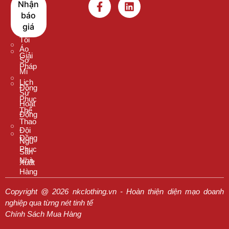
Nhận
Nên
Thun
báo
Chọn
Cổ
giá
Chúng
Tròn
Tôi
Áo
Giải
Sơ
Pháp
Mi
Lịch
Đồng
Sử
Phục
Hoạt
Thể
Động
Thao
Đội
Đồng
Ngũ
Phục
Sản
Nhà
Xuất
Hàng
Copyright @ 2026 nkclothing.vn - Hoàn thiện diện mạo doanh
nghiệp qua từng nét tinh tế
Chính Sách Mua Hàng