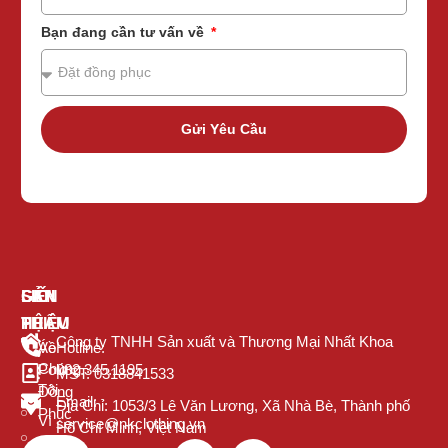
Bạn đang cần tư vấn về
Gửi Yêu Cầu
GIỚI
SẢN
LIÊN
THIỆU
PHẨM
HỆ
Công ty TNHH Sản xuất và Thương Mại Nhất Khoa
Về
Áo
Hotline:
Chúng
Polo
082.345.1195
MST: 0318841533
Tôi
Đồng
Email:
Địa Chỉ: 1053/3 Lê Văn Lương, Xã Nhà Bè, Thành phố
Phục
Vì
service@nkclothing.vn
Hồ Chí Minh, Việt Nam
Sao
Áo