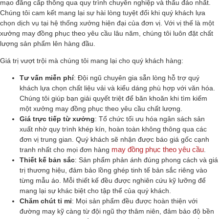
mạo đẳng cấp thông qua quy trình chuyên nghiệp và thấu đáo nhất.
Chúng tôi cam kết mang lại sự hài lòng tuyệt đối khi quý khách lựa
chọn dịch vụ tại hệ thống xưởng hiện đại của đơn vị. Với vị thế là một
xưởng may đồng phục theo yêu cầu lâu năm, chúng tôi luôn đặt chất
lượng sản phẩm lên hàng đầu.
Giá trị vượt trội mà chúng tôi mang lại cho quý khách hàng:
Tư vấn miễn phí
: Đội ngũ chuyên gia sẵn lòng hỗ trợ quý
khách lựa chọn chất liệu vải và kiểu dáng phù hợp với văn hóa.
Chúng tôi giúp bạn giải quyết triệt để băn khoăn khi tìm kiếm
một xưởng may đồng phục theo yêu cầu chất lượng.
Giá trực tiếp từ xưởng
: Tổ chức tối ưu hóa ngân sách sản
xuất nhờ quy trình khép kín, hoàn toàn không thông qua các
đơn vị trung gian. Quý khách sẽ nhận được báo giá gốc cạnh
may đồng phục theo yêu cầu
tranh nhất cho mọi đơn hàng
.
Thiết kế bản sắc
: Sản phẩm phản ánh đúng phong cách và giá
trị thương hiệu, đảm bảo lồng ghép tinh tế bản sắc riêng vào
từng mẫu áo. Mỗi thiết kế đều được nghiên cứu kỹ lưỡng để
mang lại sự khác biệt cho tập thể của quý khách.
Chăm chút tỉ mỉ
: Mọi sản phẩm đều được hoàn thiện với
đường may kỹ càng từ đội ngũ thợ thâm niên, đảm bảo độ bền