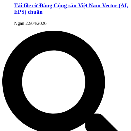
Tải file cờ Đảng Cộng sản Việt Nam Vector (AI,
EPS) chuẩn
Ngan
22/04/2026