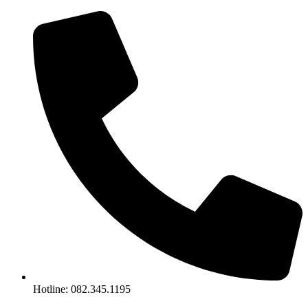
Chuyển
đến
nội
dung
Hotline: 082.345.1195