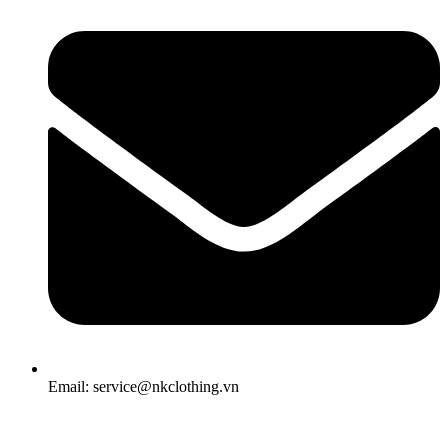
Email: service@nkclothing.vn