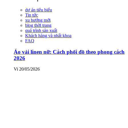
dự án tiêu biểu
Tin tức
xu hướng mới
blog thời trang
quá trình sản xuất
Khách hàng và nhất khoa
FAQ
Áo vải linen nữ: Cách phối đồ theo phong cách
2026
Vi
20/05/2026