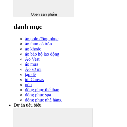
Open sản phẩm
danh mục
áo polo đồng phục
áo thun cổ tròn
áo khoác
áo bảo hộ lao động
Áo Vest
áo mưa
Áo sơ mi
tạp dề
túi Canvas
nón
đồng phục thể thao
đồng phục spa
đồng phục nhà hàng
Dự án tiêu biểu