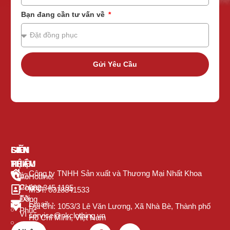
Bạn đang cần tư vấn về
Gửi Yêu Cầu
GIỚI
SẢN
LIÊN
THIỆU
PHẨM
HỆ
Công ty TNHH Sản xuất và Thương Mại Nhất Khoa
Về
Áo
Hotline:
Chúng
Polo
082.345.1195
MST: 0318841533
Tôi
Đồng
Email:
Địa Chỉ: 1053/3 Lê Văn Lương, Xã Nhà Bè, Thành phố
Phục
Vì
service@nkclothing.vn
Hồ Chí Minh, Việt Nam
Sao
Áo