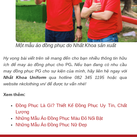
Một mẫu áo đồng phục do Nhất Khoa sản xuất
Hy vọng bài viết trên sẽ mang đến cho bạn nhiều thông tin hữu
ích để may
áo đồng phục
cho PG
.
Nếu bạn đang có nhu cầu
may đồng phục PG cho sự kiện của mình, hãy liên hệ ngay với
Nhất Khoa Uniform
qua hotline
082 345 1195
hoặc qua
website
nkclothing.vn/
để được tư vấn nhé!
Xem thêm:
Đồng Phục Là Gì? Thiết Kế Đồng Phục Uy Tín, Chất
Lượng
Những Mẫu Áo Đồng Phục Màu Đỏ Nổi Bật
Những Mẫu Áo Đồng Phục Nữ Đẹp