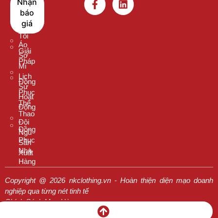
Nhận
Nên
Thun
báo
Chọn
Cổ
giá
Chúng
Tròn
Tôi
Áo
Giải
Sơ
Pháp
Mi
Lịch
Đồng
Sử
Phục
Hoạt
Thể
Động
Thao
Đội
Đồng
Ngũ
Phục
Sản
Nhà
Xuất
Hàng
Copyright @ 2026 nkclothing.vn - Hoàn thiện diện mạo doanh
nghiệp qua từng nét tinh tế
Chính Sách Mua Hàng