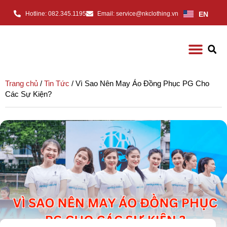
EN
Hotline: 082.345.1195
Email: service@nkclothing.vn
Trang chủ
/
Tin Tức
/ Vì Sao Nên May Áo Đồng Phục PG Cho
Các Sự Kiện?