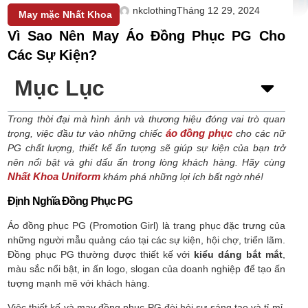
nkclothing
Tháng 12 29, 2024
May mặc Nhất Khoa
Vì Sao Nên May Áo Đồng Phục PG Cho
Các Sự Kiện?
Mục Lục
Trong thời đại mà hình ảnh và thương hiệu đóng vai trò quan
áo đồng phục
trọng, việc đầu tư vào những chiếc
cho các nữ
PG chất lượng, thiết kế ấn tượng sẽ giúp sự kiện của bạn trở
nên nổi bật và ghi dấu ấn trong lòng khách hàng. Hãy cùng
Nhất Khoa Uniform
khám phá những lợi ích bất ngờ nhé!
Định Nghĩa Đồng Phục PG
Áo đồng phục PG (Promotion Girl) là trang phục đặc trưng của
những người mẫu quảng cáo tại các sự kiện, hội chợ, triển lãm.
Đồng phục PG thường được thiết kế với
kiểu dáng bắt mắt
,
màu sắc nổi bật, in ấn logo, slogan của doanh nghiệp để tạo ấn
tượng mạnh mẽ với khách hàng.
Việc thiết kế và may đồng phục PG đòi hỏi sự sáng tạo và tỉ mỉ.