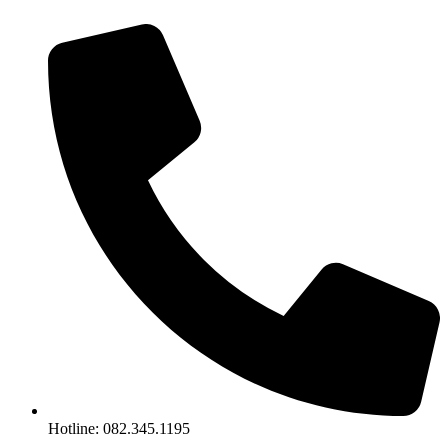
Chuyển
đến
nội
dung
Hotline: 082.345.1195