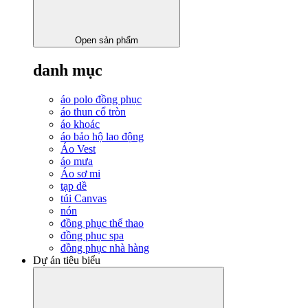
Open sản phẩm
danh mục
áo polo đồng phục
áo thun cổ tròn
áo khoác
áo bảo hộ lao động
Áo Vest
áo mưa
Áo sơ mi
tạp dề
túi Canvas
nón
đồng phục thể thao
đồng phục spa
đồng phục nhà hàng
Dự án tiêu biểu