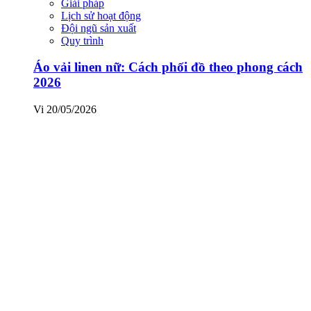
Giải pháp
Lịch sử hoạt động
Đội ngũ sản xuất
Quy trình
Áo vải linen nữ: Cách phối đồ theo phong cách
2026
Vi
20/05/2026