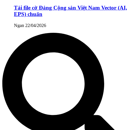
Tải file cờ Đảng Cộng sản Việt Nam Vector (AI,
EPS) chuẩn
Ngan
22/04/2026