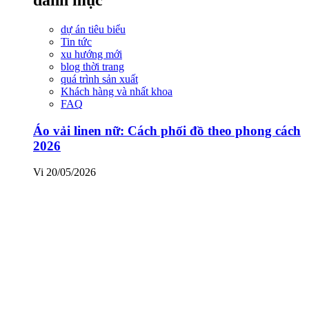
dự án tiêu biểu
Tin tức
xu hướng mới
blog thời trang
quá trình sản xuất
Khách hàng và nhất khoa
FAQ
Áo vải linen nữ: Cách phối đồ theo phong cách
2026
Vi
20/05/2026