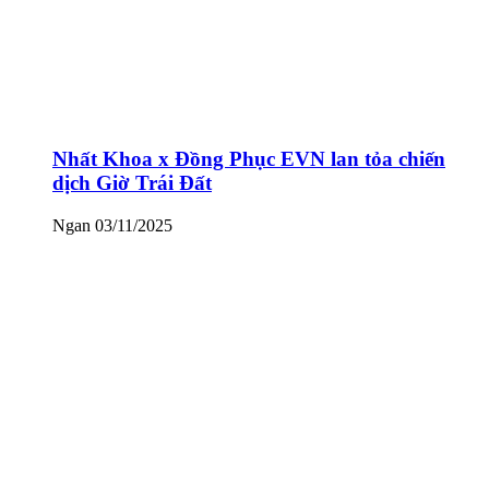
Nhất Khoa x Đồng Phục EVN lan tỏa chiến
dịch Giờ Trái Đất
Ngan
03/11/2025